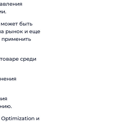
равления
ии.
 может быть
на рынок и еще
о применить
товаре среди
анения
ния
нию.
Optimization и