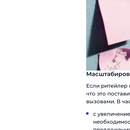
Масштабиров
Если ритейлер 
что это постав
вызовами. В ча
с увеличение
необходимост
предложения