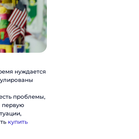
время нуждается
мулированы
есть проблемы,
в первую
туации,
сть
купить