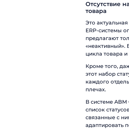
Отсутствие н
товара
Это актуальная
ERP-системы о
предлагают тол
«неактивный».
цикла товара и
Кроме того, да
этот набор ста
каждого отдель
плечах.
В системе ABM 
список статусо
связанные с ни
адаптировать п