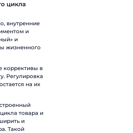
го цикла
о, внутренние
иментом и
ный» и
пы жизненного
е коррективы в
ту. Регулировка
остается на их
астроенный
 цикла товара и
ширить и
а. Такой