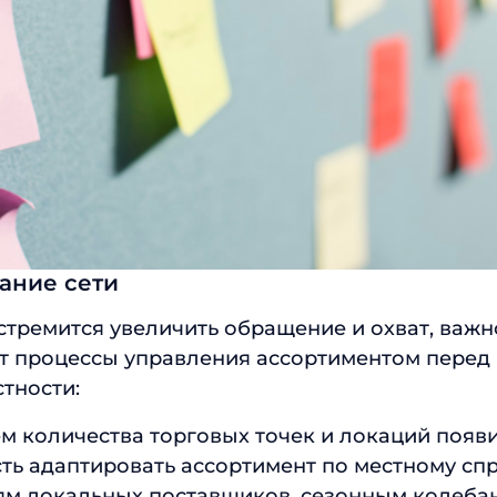
ание сети
стремится увеличить обращение и охват, важн
ит процессы управления ассортиментом пере
стности:
м количества торговых точек и локаций появ
ь адаптировать ассортимент по местному спр
м локальных поставщиков, сезонным колеба