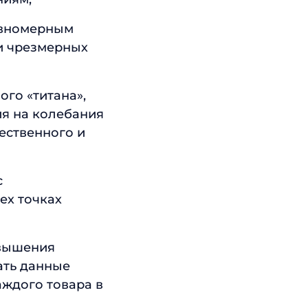
авномерным
и чрезмерных
ого «титана»,
я на колебания
чественного и
с
ех точках
овышения
ать данные
аждого товара в