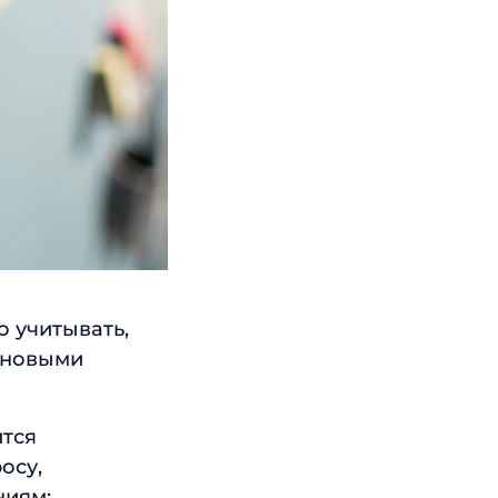
о учитывать,
д новыми
ится
осу,
ниям;