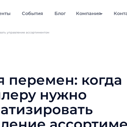
енты
События
Блог
Компания
Конт
вать управление ассортиментом
 перемен: когда
йлеру нужно
атизировать
вление ассортим