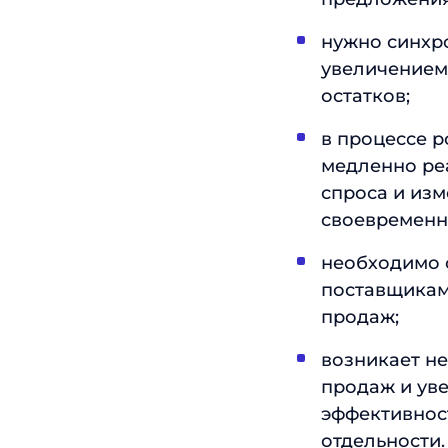
нужно синхр
увеличением
остатков;
в процессе р
медленно ре
спроса и изм
своевременн
необходимо 
поставщиками
продаж;
возникает н
продаж и ув
эффективност
отдельности.