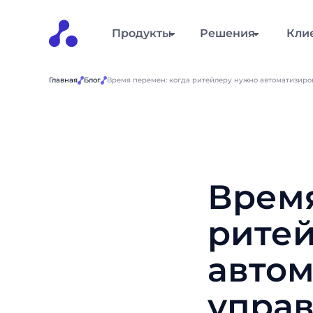
Продукты
Решения
Кли
Главная
Блог
Время перемен: когда ритейлеру нужно автоматизиро
Время
рите
автом
упра