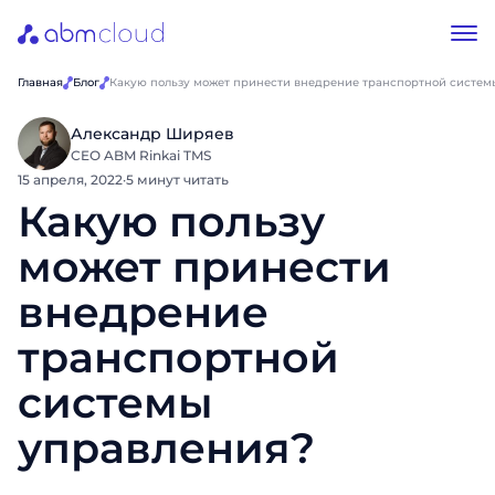
Главная
Блог
Какую пользу может принести внедрение транспортной систем
Александр Ширяев
CEO ABM Rinkai TMS
15 апреля, 2022
·
5 минут читать
Какую пользу
может принести
внедрение
транспортной
системы
управления?