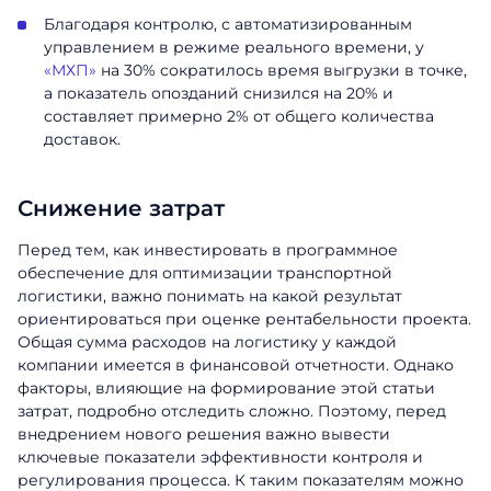
Благодаря контролю, с автоматизированным
Заказать звонок
управлением в режиме реального времени, у
Имя
«МХП»
на 30% сократилось время выгрузки в точке,
Поговорите с нашим экспертом уже
а показатель опозданий снизился на 20% и
сегодня
Фамилия
составляет примерно 2% от общего количества
Спасибо за обращение.
Спасибо за обращение.
Спасибо за обращение.
доставок.
Мы ценим, что вы заинтересовались
Имя
Мы ценим, что вы заинтересовались
Мы ценим, что вы заинтересовались
Телефон
именно нашими продуктами. Один из
именно нашими продуктами. Один из
именно нашими продуктами. Один из
наших сотрудников свяжется с вами в
Снижение затрат
наших сотрудников свяжется с вами в
наших сотрудников свяжется с вами в
Телефон
ближайшее время. Хорошего дня!
Email
ближайшее время. Хорошего дня!
ближайшее время. Хорошего дня!
Перед тем, как инвестировать в программное
обеспечение для оптимизации транспортной
Должность
логистики, важно понимать на какой результат
Отправить
ориентироваться при оценке рентабельности проекта.
Общая сумма расходов на логистику у каждой
Название компании
компании имеется в финансовой отчетности. Однако
факторы, влияющие на формирование этой статьи
затрат, подробно отследить сложно. Поэтому, перед
внедрением нового решения важно вывести
Отправить
ключевые показатели эффективности контроля и
регулирования процесса. К таким показателям можно