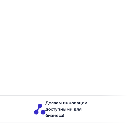
Автоматизация доставки: как
повысить скорость и сократить
затраты
Особенности автоматизации доставки продукции Цели
автоматизации доставки готовой продукции Основной
целью автоматизации доставки является повышение
эффективности логистики: сокращение времени на
планирование маршрутов, снижение затрат на топливо
и эксплуатацию транспорта, улучшение точности
Логистика
Читать 8 минут
выполнения заказов. Также важным аспектом является
повышение уровня удовлетворенности клиентов через
соблюдение временных окон и точность доставки.
Проблемы ручного планирования и человеческий
Делаем инновации
фактор Планирование […]
доступными для
бизнеса!