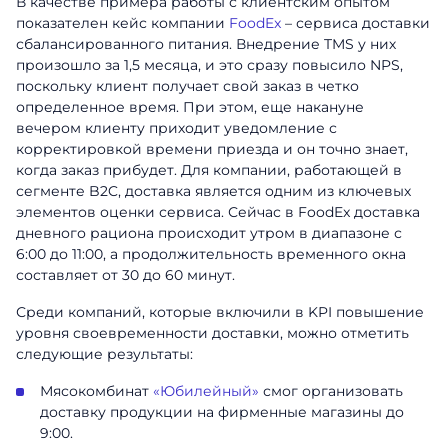
В качестве примера работы с клиентским опытом
показателен кейс компании
FoodEx
– сервиса доставки
сбалансированного питания. Внедрение TMS у них
произошло за 1,5 месяца, и это сразу повысило NPS,
поскольку клиент получает свой заказ в четко
определенное время. При этом, еще накануне
вечером клиенту приходит уведомление с
корректировкой времени приезда и он точно знает,
когда заказ прибудет. Для компании, работающей в
сегменте B2C, доставка является одним из ключевых
элементов оценки сервиса. Сейчас в FoodEx доставка
дневного рациона происходит утром в диапазоне с
6:00 до 11:00, а продолжительность временного окна
составляет от 30 до 60 минут.
Среди компаний, которые включили в KPI повышение
уровня своевременности доставки, можно отметить
следующие результаты:
Заказать
презентацию
Мясокомбинат
«Юбилейный»
смог организовать
доставку продукции на фирменные магазины до
Заполните форму, чтобы узнать
9:00.
больше о продуктах ABM Cloud