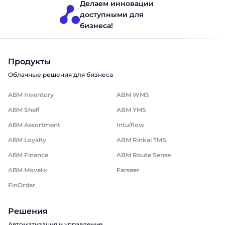
Делаем инновации
доступными для
бизнеса!
Продукты
Облачные решения для бизнеса
ABM Inventory
ABM WMS
ABM Shelf
ABM YMS
ABM Assortment
Intuiflow
ABM Loyalty
ABM Rinkai TMS
ABM Finance
ABM Route Sense
ABM Movelix
Farseer
FinOrder
Решения
Автоматизация и управление