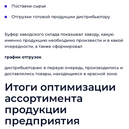
Заполните форму, чтобы узнать больше о прод
Поставки сырья
ABM Cloud
Отгрузки готовой продукции дистрибьютору
Имя
Заказать звонок
Буфер заводского склада показывал заводу, какую
Фамилия
Поговорите с нашим экспертом уже сегод
именно продукцию необходимо произвести и в какой
очередности, а также сформировал
Спасибо за обращение.
Спасибо за обращение.
Спасибо за обращение.
Имя
Телефон
график отгрузок
Мы ценим, что вы заинтересовались именно н
Мы ценим, что вы заинтересовались именно н
Мы ценим, что вы заинтересовались именно н
продуктами. Один из наших сотрудников свяже
продуктами. Один из наших сотрудников свяже
продуктами. Один из наших сотрудников свяже
дистрибьюторам: в первую очередь, производились и
Телефон
вами в ближайшее время. Хорошего дня!
Email
вами в ближайшее время. Хорошего дня!
вами в ближайшее время. Хорошего дня!
доставлялись товары, находящиеся в красной зоне.
Итоги оптимизации
Должность
Отправить
ассортимента
Название компании
продукции
предприятия
Отправить