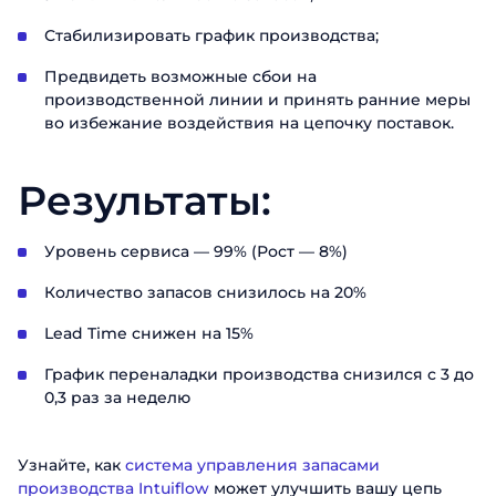
Стабилизировать график производства;
Предвидеть возможные сбои на
производственной линии и принять ранние меры
во избежание воздействия на цепочку поставок.
Результаты:
Уровень сервиса — 99% (Рост — 8%)
Количество запасов снизилось на 20%
Lead Time снижен на 15%
Заказать
График переналадки производства снизился с 3 до
0,3 раз за неделю
презентацию
Заполните форму, чтобы узнать
Узнайте, как
система управления запасами
больше о продуктах ABM Cloud
производства Intuiflow
может улучшить вашу цепь