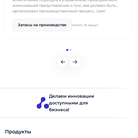
изменивший представления о том, как должен быть
организован производственный процесс. Lean
production сосредоточено на устранении всего
лишнего: излишних запасов, лишних движений,
Запасы на производстве
Читать 10 минут
лишнего времени ожидания. Результат — больше
ценности для клиента при меньших затратах и усилиях.
В этой статье рассмотрим, что такое Lean, откуда
происходит […]
Делаем инновации
доступными для
бизнеса!
Продукты