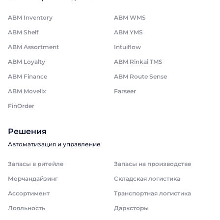
ABM Inventory
ABM WMS
ABM Shelf
ABM YMS
ABM Assortment
Intuiflow
ABM Loyalty
ABM Rinkai TMS
ABM Finance
ABM Route Sense
ABM Movelix
Farseer
FinOrder
Решения
Автоматизация и управление
Запасы в ритейле
Запасы на производстве
Мерчандайзинг
Складская логистика
Ассортимент
Транспортная логистика
Лояльность
Дарксторы