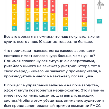
Заказать звонок
Имя
Поговорите с нашим экспертом уже
сегодня
Фамилия
Спасибо за обращение.
Спасибо за обращение.
Спасибо за обращение.
Мы ценим, что вы заинтересовались
Имя
Мы ценим, что вы заинтересовались
Мы ценим, что вы заинтересовались
Телефон
именно нашими продуктами. Один из
именно нашими продуктами. Один из
именно нашими продуктами. Один из
Все это время мы помним, что наш покупатель хочет
наших сотрудников свяжется с вами в
наших сотрудников свяжется с вами в
наших сотрудников свяжется с вами в
Телефон
купить всего лишь 10 единиц товара, не больше.
ближайшее время. Хорошего дня!
Email
ближайшее время. Хорошего дня!
ближайшее время. Хорошего дня!
Что происходит дальше, когда каждое звено цепи
поставок имеет запасов куда больше, чем нужно?
Должность
Отправить
Понимая сложившуюся ситуацию с оверстоками,
ритейлер ничего не закажет у дистрибьютора, тот в
свою очередь ничего не закажет у производителя, а
Название компании
производитель ничего не закажет у поставщика.
В процессе управления запасами на производстве,
Отправить
эффект кнута повторяется неоднократно. Это явление
имеет постоянных характер для выталкивающих
систем. Чтобы в этом убедиться, вниманию аудитории
был представлен реальный пример компании FMCG