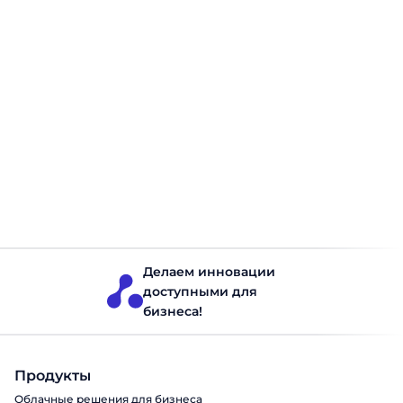
Бережливое производство (Lean): что
это такое и как работает
Бережливое производство — один из наиболее
влиятельных подходов к управлению предприятием,
изменивший представления о том, как должен быть
организован производственный процесс. Lean
production сосредоточено на устранении всего
лишнего: излишних запасов, лишних движений,
Запасы на производстве
Читать 10 минут
лишнего времени ожидания. Результат — больше
ценности для клиента при меньших затратах и усилиях.
В этой статье рассмотрим, что такое Lean, откуда
происходит […]
Делаем инновации
доступными для
бизнеса!
Продукты
Облачные решения для бизнеса