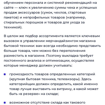
обучением персонала и системой рекомендаций на
Заказать презентацию
сайте — ключ к увеличению суммы чека и успешных
продаж аксессуаров (сумок, чехлов, стартовых
Заполните форму, чтобы узнать больше о проду
пакетов) и непрофильных товаров (например,
ABM Cloud
стиральных порошков и товаров для ухода за
техникой).
Имя
Заказать звонок
В целом же подбор ассортимента является ключевым
вызовом в управлении мерчандайзингом магазина
Фамилия
Поговорите с нашим экспертом уже сегодн
бытовой техники: вам всегда необходимо представить
больше товара, чем можно без переполнения
Спасибо за обращение.
Спасибо за обращение.
Спасибо за обращение.
Имя
разместить в магазине. Поэтому выкладка требует
Телефон
Мы ценим, что вы заинтересовались именно н
постоянного анализа и оптимизации, осуществляя
Мы ценим, что вы заинтересовались именно н
Мы ценим, что вы заинтересовались именно н
продуктами. Один из наших сотрудников свяжет
которые менеджер должен учитывать:
продуктами. Один из наших сотрудников свяжет
продуктами. Один из наших сотрудников свяжет
Телефон
вами в ближайшее время. Хорошего дня!
Email
вами в ближайшее время. Хорошего дня!
вами в ближайшее время. Хорошего дня!
громоздкость товаров определенных категорий
(крупная бытовая техника, телевизоры). Здесь
Должность
категорийщик должен определить, какой именно
Отправить
товар лучше выставить на витрину, а какой может
быть «в резерве» на складе;
Название компании
возможное отсутствие склада как такового