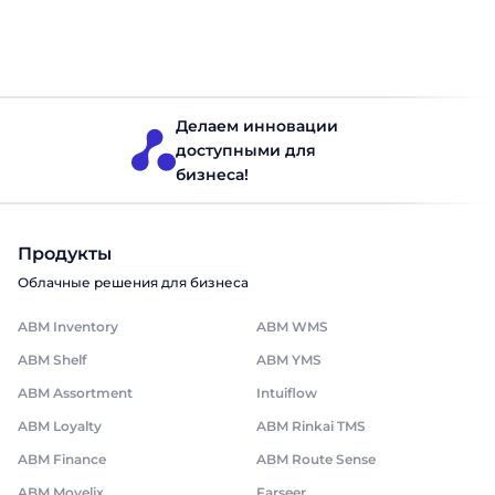
варіант, з яким працюю сам. Швидке порівняння: Uployal
vs Creatio Якщо у вас є дві хвилини, таблиця нижче дасть
Мерчандайзинг
Читать 8 минут
усю відповідь.Якщо маєте трохи більше […]
Делаем инновации
доступными для
бизнеса!
Продукты
Облачные решения для бизнеса
ABM Inventory
ABM WMS
ABM Shelf
ABM YMS
ABM Assortment
Intuiflow
ABM Loyalty
ABM Rinkai TMS
ABM Finance
ABM Route Sense
ABM Movelix
Farseer