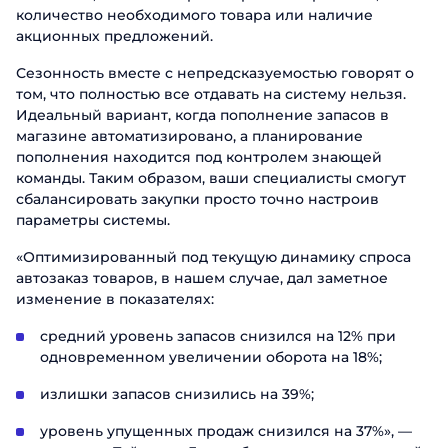
количество необходимого товара или наличие
акционных предложений.
Сезонность вместе с непредсказуемостью говорят о
том, что полностью все отдавать на систему нельзя.
Идеальный вариант, когда пополнение запасов в
магазине автоматизировано, а планирование
пополнения находится под контролем знающей
команды. Таким образом, ваши специалисты смогут
сбалансировать закупки просто точно настроив
Заказать пр
параметры системы.
«Оптимизированный под текущую динамику спроса
Заполните форму, чтобы узнать б
автозаказ товаров, в нашем случае, дал заметное
изменение в показателях:
Имя
Заказать
средний уровень запасов снизился на 12% при
одновременном увеличении оборота на 18%;
Фамилия
Поговорите с нашим экс
излишки запасов снизились на 39%;
Спасибо за о
Спасибо за о
Телефон
Имя
Спасибо за о
уровень упущенных продаж снизился на 37%», —
Мы ценим, что вы заинтересовались имен