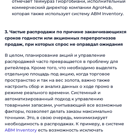
отмечает Теймураз Гиоргобиани, исполнительный
Мы ценим, что вы заинтересовались имен
Мы ценим, что вы заинтересовались имен
сотрудников свяжется с вами в бл
коммерческий директор компании AgroHub,
Email
Телефон
сотрудников свяжется с вами в бл
сотрудников свяжется с вами в бл
которая также использует систему ABM Inventory.
Должность
Отправ
3. Частые распродажи по причине заканчивающихся
сроков годности или акционных перепрогнозов
Название компании
продаж, при которых спрос не оправдал ожидания
В целом, планирование акций и управление
распродажей часто превращается в проблему для
Отправ
ритейлера. Кроме того, что необходимо выделять
отдельную площадь под акцию, когда торговое
пространство и так на вес золота, важно также
настроить сбор и анализ данных о ходе промо в
режиме реального времени. Системный и
автоматизированный подход к управлению
товарными запасами, учитывающий все возможные
факторы, позволяет делать заказы максимально
точными. Это, в свою очередь, минимизирует
необходимость в распродажах. К примеру, в системе
ABM Inventory
есть возможность исключать