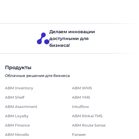
работает с ABM Inventory Model Context Protocol (MCP) —
открытый стандарт от Anthropic для подключения AI-
Товарные запасы
Читать 3 минут
инструментов к операционным системам компании.
ABM Inventory теперь поддерживает MCP. Любой […]
Делаем инновации
доступными для
бизнеса!
Продукты
Облачные решения для бизнеса
ABM Inventory
ABM WMS
ABM Shelf
ABM YMS
ABM Assortment
Intuiflow
ABM Loyalty
ABM Rinkai TMS
ABM Finance
ABM Route Sense
ABM Movelix
Farseer