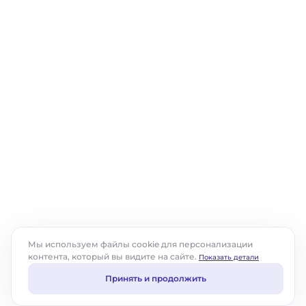
Автоматизация доставки: как
Мы используем файлы cookie для персонализации
повысить скорость и сократить
контента, который вы видите на сайте.
Показать детали
затраты
Особенности автоматизации доставки продукции Цели
Принять и продолжить
автоматизации доставки готовой продукции Основной
целью автоматизации доставки является повышение