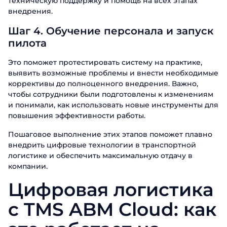
техническую поддержку и помощь на всех этапах
именно нашими продуктами. Один из
именно нашими продуктами. Один из
продуктам. Менеджер от ABM Cloud
внедрения.
наших сотрудников свяжется с вами в
наших сотрудников свяжется с вами в
свяжется с вами в ближайшее время.
Телефон
Email
ближайшее время. Хорошего дня!
ближайшее время. Хорошего дня!
Хорошего дня!
Шаг 4. Обучение персонала и запуск
пилота
Должность
Отправить
Это поможет протестировать систему на практике,
выявить возможные проблемы и внести необходимые
Название компании
коррективы до полноценного внедрения. Важно,
чтобы сотрудники были подготовлены к изменениям
и понимали, как использовать новые инструменты для
Отправить
повышения эффективности работы.
Пошаговое выполнение этих этапов поможет плавно
внедрить цифровые технологии в транспортной
логистике и обеспечить максимальную отдачу в
компании.
Цифровая логистика
с TMS ABM Cloud: как