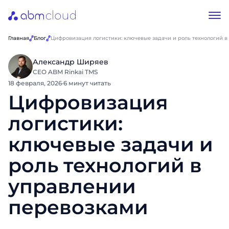
Главная
Блог
Цифровизация логистики: ключевые задачи и роль технологий 
Александр Ширяев
CEO ABM Rinkai TMS
18 февраля, 2026
·
6 минут читать
Цифровизация
логистики:
ключевые задачи и
роль технологий в
управлении
перевозками