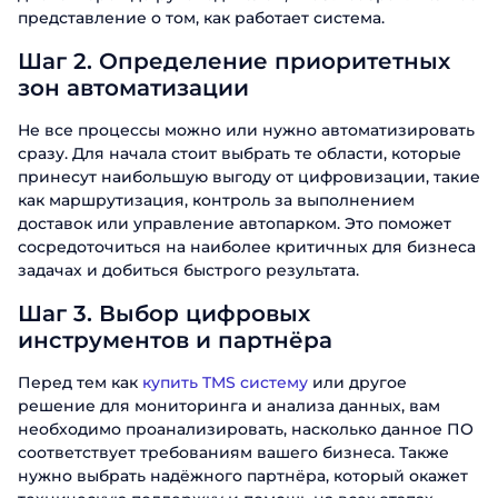
представление о том, как работает система.
Шаг 2. Определение приоритетных
зон автоматизации
Не все процессы можно или нужно автоматизировать
сразу. Для начала стоит выбрать те области, которые
принесут наибольшую выгоду от цифровизации, такие
как маршрутизация, контроль за выполнением
Заказать
доставок или управление автопарком. Это поможет
сосредоточиться на наиболее критичных для бизнеса
презентацию
задачах и добиться быстрого результата.
Узнайте больше об ABM Rinkai TMS
Шаг 3. Выбор цифровых
инструментов и партнёра
Заказать звонок
Имя
Перед тем как
купить TMS систему
или другое
Поговорите с нашим экспертом уже
решение для мониторинга и анализа данных, вам
Фамилия
сегодня
необходимо проанализировать, насколько данное ПО
Спасибо за обращение.
Спасибо за обращение.
Спасибо за обращение.
соответствует требованиям вашего бизнеса. Также
Имя
нужно выбрать надёжного партнёра, который окажет
Телефон
Мы ценим, что вы заинтересовались
Мы ценим, что вы заинтересовались
Ми ценим ваш интерес к нашим