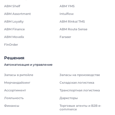
ABM Shelf
ABM YMS
ABM Assortment
Intuiflow
ABM Loyalty
ABM Rinkai TMS
ABM Finance
ABM Route Sense
ABM Movelix
Farseer
FinOrder
Решения
Автоматизация и управление
Запасы в ритейле
Запасы на производстве
Мерчандайзинг
Складская логистика
Ассортимент
Транспортная логистика
Лояльность
Дарксторы
Финансы
Торговые агенты и B2B e-
commerce