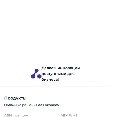
Бережливое производство (Lean): что
это такое и как работает
Бережливое производство — один из наиболее
влиятельных подходов к управлению предприятием,
изменивший представления о том, как должен быть
организован производственный процесс. Lean
production сосредоточено на устранении всего
лишнего: излишних запасов, лишних движений,
Запасы на производстве
Читать 10 минут
лишнего времени ожидания. Результат — больше
ценности для клиента при меньших затратах и усилиях.
В этой статье рассмотрим, что такое Lean, откуда
происходит […]
Делаем инновации
доступными для
бизнеса!
Продукты
Облачные решения для бизнеса
ABM Inventory
ABM WMS