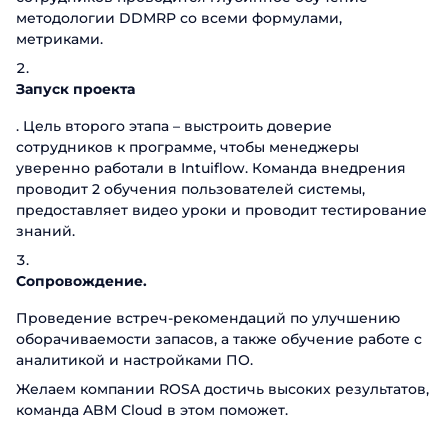
методологии DDMRP со всеми формулами,
метриками.
Заказать
Запуск проекта
презентацию
. Цель второго этапа – выстроить доверие
сотрудников к программе, чтобы менеджеры
Заполните форму, чтобы узнать
уверенно работали в Intuiflow. Команда внедрения
больше о продуктах ABM Cloud
проводит 2 обучения пользователей системы,
Заказать звонок
предоставляет видео уроки и проводит тестирование
Имя
знаний.
Поговорите с нашим экспертом уже
сегодня
Фамилия
Сопровождение.
Спасибо за обращение.
Спасибо за обращение.
Спасибо за обращение.
Мы ценим, что вы заинтересовались
Имя
Проведение встреч-рекомендаций по улучшению
Мы ценим, что вы заинтересовались
Мы ценим, что вы заинтересовались
Телефон
именно нашими продуктами. Один из
оборачиваемости запасов, а также обучение работе с
именно нашими продуктами. Один из
именно нашими продуктами. Один из
наших сотрудников свяжется с вами в
аналитикой и настройками ПО.
наших сотрудников свяжется с вами в
наших сотрудников свяжется с вами в
Телефон
ближайшее время. Хорошего дня!
Email
Желаем компании ROSA достичь высоких результатов,
ближайшее время. Хорошего дня!
ближайшее время. Хорошего дня!
команда ABM Cloud в этом поможет.
Должность
Отправить