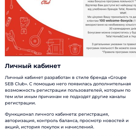
Заполните форму, чтобы узнать б
Имя
Заказать
Фамилия
Поговорите с нашим экс
Спасибо за о
Спасибо за о
Телефон
Имя
Спасибо за о
Мы ценим, что вы заинтересовались имен
Мы ценим, что вы заинтересовались имен
Мы ценим, что вы заинтересовались имен
сотрудников свяжется с вами в бл
Личный кабинет
Email
Телефон
сотрудников свяжется с вами в бл
сотрудников свяжется с вами в бл
Личный кабинет разработан в стиле бренда «Groupe
Должность
SEB Club». С помощью него появилась дополнительная
Отправ
возможность регистрации пользователей, которым по
тем или иным причинам не подходят другие каналы
Название компании
регистрации.
Функционал личного кабинета: регистрация,
авторизация, контроль баланса, просмотр новостей и
Отправ
акций, история покупок и начислений.