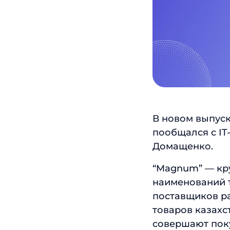
В новом выпуск
пообщался с I
Домащенко.
“Magnum” — кру
наименований т
поставщиков ра
товаров казахс
совершают поку