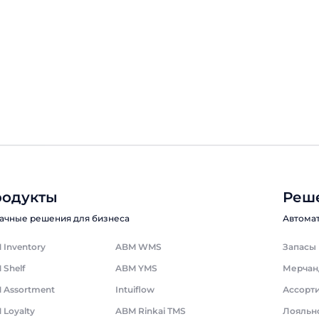
получают доступ к
живым данным о запасах
ABM Inventory теперь подключается к
AI-агентам напрямую. Актуальные
данные о запасах, заказах и прогнозах
спроса — доступны в реальном
времени, без ручного экспорта. Что
такое MCP-сервер и как он работает с
Товарные запасы
Читать 3 минут
ABM Inventory Model Context Protocol
(MCP) — открытый стандарт от
Anthropic для подключения AI-
одукты
Реш
инструментов к операционным
системам компании. ABM Inventory
ачные решения для бизнеса
Автомат
теперь поддерживает MCP. Любой […]
 Inventory
ABM WMS
Запасы 
 Shelf
ABM YMS
Мерчан
 Assortment
Intuiflow
Ассорт
 Loyalty
ABM Rinkai TMS
Лояльн