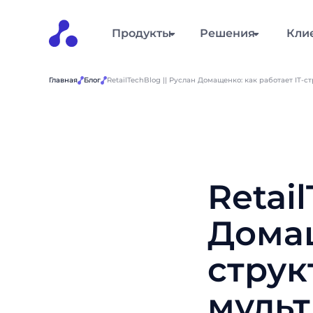
Продукты
Решения
Кли
Главная
Блог
RetailTechBlog || Руслан Домащенко: как работает IT-
Retai
Домащ
струк
мульт