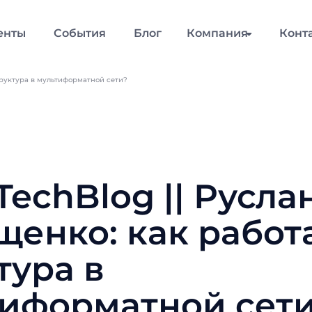
енты
События
Блог
Компания
Конт
структура в мультиформатной сети?
lTechBlog || Русла
енко: как работа
тура в
иформатной сет