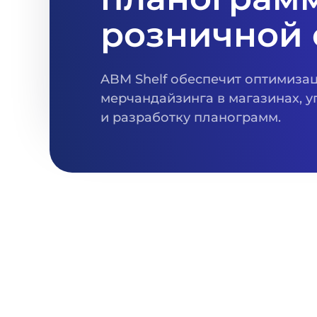
розничной 
ABM Shelf обеспечит оптимиза
мерчандайзинга в магазинах, 
и разработку планограмм.