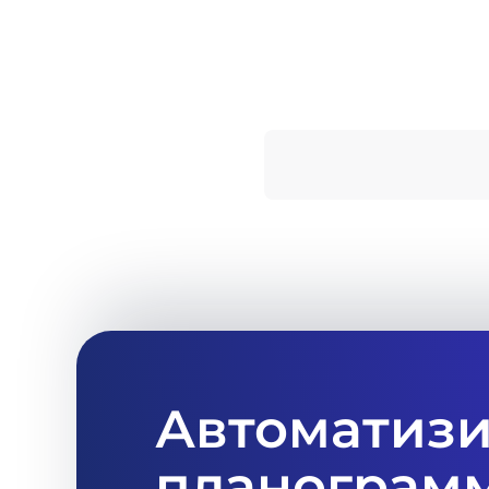
Автоматизи
планограмм