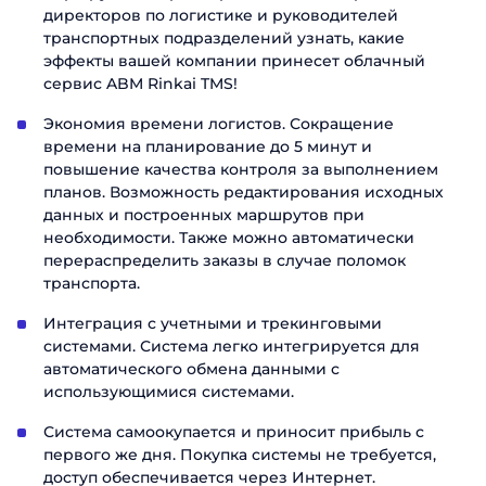
директоров по логистике и руководителей
Заполните форму, чтобы узнать
транспортных подразделений узнать, какие
больше о продуктах ABM Cloud
эффекты вашей компании принесет облачный
Заказать звонок
сервис ABM Rinkai TMS!
Имя
Экономия времени логистов. Сокращение
Поговорите с нашим экспертом уже
времени на планирование до 5 минут и
сегодня
Фамилия
Спасибо за обращение.
Спасибо за обращение.
повышение качества контроля за выполнением
Спасибо за обращение.
планов. Возможность редактирования исходных
Мы ценим, что вы заинтересовались
Имя
Мы ценим, что вы заинтересовались
Мы ценим, что вы заинтересовались
данных и построенных маршрутов при
Телефон
именно нашими продуктами. Один из
именно нашими продуктами. Один из
именно нашими продуктами. Один из
необходимости. Также можно автоматически
наших сотрудников свяжется с вами в
наших сотрудников свяжется с вами в
наших сотрудников свяжется с вами в
перераспределить заказы в случае поломок
Телефон
ближайшее время. Хорошего дня!
Email
ближайшее время. Хорошего дня!
ближайшее время. Хорошего дня!
транспорта.
Интеграция с учетными и трекинговыми
Должность
Отправить
системами. Система легко интегрируется для
автоматического обмена данными с
использующимися системами.
Название компании
Система самоокупается и приносит прибыль с
первого же дня. Покупка системы не требуется,
Отправить
доступ обеспечивается через Интернет.