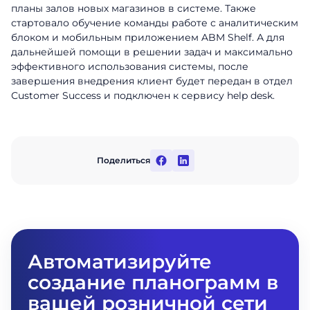
планы залов новых магазинов в системе. Также
Заполните форму, чтобы узнать
стартовало обучение команды работе с аналитическим
больше о продуктах ABM Cloud
блоком и мобильным приложением ABM Shelf. А для
дальнейшей помощи в решении задач и максимально
Заказать звонок
Имя
эффективного использования системы, после
завершения внедрения клиент будет передан в отдел
Поговорите с нашим экспертом уже
Сustomer Success и подключен к сервису help desk.
сегодня
Фамилия
Спасибо за обращение.
Спасибо за обращение.
Спасибо за обращение.
Мы ценим, что вы заинтересовались
Имя
Мы ценим, что вы заинтересовались
Мы ценим, что вы заинтересовались
Телефон
именно нашими продуктами. Один из
именно нашими продуктами. Один из
именно нашими продуктами. Один из
наших сотрудников свяжется с вами в
Поделиться
наших сотрудников свяжется с вами в
наших сотрудников свяжется с вами в
Телефон
ближайшее время. Хорошего дня!
Email
ближайшее время. Хорошего дня!
ближайшее время. Хорошего дня!
Должность
Отправить
Автоматизируйте
Название компании
создание планограмм в
вашей розничной сети
Отправить