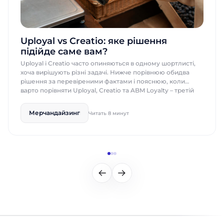
Uployal vs Creatio: яке рішення
підійде саме вам?
Uployal і Creatio часто опиняються в одному шортлисті,
хоча вирішують різні задачі. Нижче порівнюю обидва
рішення за перевіреними фактами і пояснюю, коли
варто порівняти Uployal, Creatio та ABM Loyalty – третій
варіант, з яким працюю сам. Швидке порівняння: Uployal
vs Creatio Якщо у вас є дві хвилини, таблиця нижче дасть
Мерчандайзинг
Читать 8 минут
усю відповідь.Якщо маєте трохи більше […]