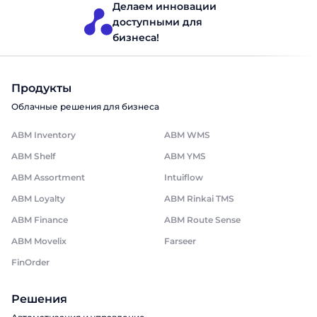
Делаем инновации
доступными для
бизнеса!
Продукты
Облачные решения для бизнеса
ABM Inventory
ABM WMS
ABM Shelf
ABM YMS
ABM Assortment
Intuiflow
ABM Loyalty
ABM Rinkai TMS
ABM Finance
ABM Route Sense
ABM Movelix
Farseer
FinOrder
Решения