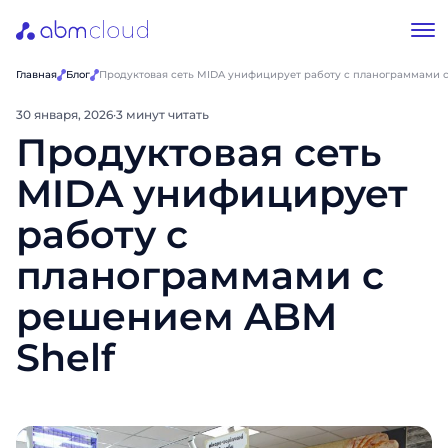
Главная
Блог
Продуктовая сеть MIDA унифицирует работу с планограммами 
30 января, 2026
·
3 минут читать
Продуктовая сеть
MIDA унифицирует
работу с
планограммами с
решением ABM
Shelf