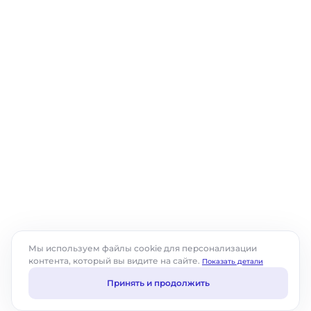
нагрузку или низкую ликвидность. Поэтому
важно анализировать
EBITDA вместе с другими
метриками
— чистой прибылью, денежным
потоком и долговыми коэффициентами.
Как автоматизация помогает в
расчетах и прогнозировании
EBITDA?
В средних и крупных компаниях корректный
расчет EBITDA часто требует консолидации
данных из разных систем — ERP, бухгалтерии,
управленческого учета.
ABM Finance автоматизирует:
расчет EBITDA по нескольким сценариям,
Мы используем файлы cookie для персонализации
прогнозирование рентабельности,
контента, который вы видите на сайте.
Показать детали
анализ динамики показателя и
взаимосвязанных KPI.
Принять и продолжить
Это сокращает время подготовки отчетов,