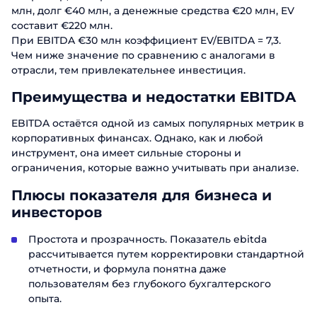
млн, долг €40 млн, а денежные средства €20 млн, EV
составит €220 млн.
При EBITDA €30 млн коэффициент EV/EBITDA = 7,3.
Чем ниже значение по сравнению с аналогами в
отрасли, тем привлекательнее инвестиция.
Преимущества и недостатки EBITDA
EBITDA остаётся одной из самых популярных метрик в
Заказать
корпоративных финансах. Однако, как и любой
инструмент, она имеет сильные стороны и
презентацию
ограничения, которые важно учитывать при анализе.
Заполните форму, чтобы узнать
Плюсы показателя для бизнеса и
больше о продуктах ABM Cloud
инвесторов
Заказать звонок
Имя
Простота и прозрачность. Показатель ebitda
рассчитывается путем корректировки стандартной
Поговорите с нашим экспертом уже
сегодня
отчетности, и формула понятна даже
Фамилия
Спасибо за обращение.
Спасибо за обращение.
пользователям без глубокого бухгалтерского
Спасибо за обращение.
опыта.
Мы ценим, что вы заинтересовались
Имя
Мы ценим, что вы заинтересовались
Мы ценим, что вы заинтересовались
Телефон
именно нашими продуктами. Один из