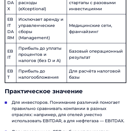
DA
расходы
стартапы с разовыми
X
(eXceptional)
инвестициями
EB
Исключает аренду и
IT
управленческие
Медицинские сети,
DA
сборы
франчайзинг
RM
(Management)
Прибыль до уплаты
EB
Базовый операционный
процентов и
IT
результат
налогов (без D и A)
EB
Прибыль до
Для расчёта налоговой
T
налогообложения
базы
Практическое значение
Для инвесторов. Понимание различий помогает
правильно сравнивать компании в разных
отраслях: например, для отелей уместно
использовать EBITDAR, а для нефтегаза — EBITDAX.