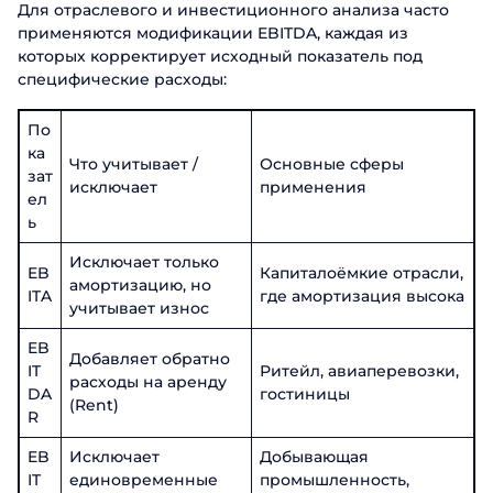
Для отраслевого и инвестиционного анализа часто
применяются модификации EBITDA, каждая из
которых корректирует исходный показатель под
специфические расходы:
По
ка
Что учитывает /
Основные сферы
зат
исключает
применения
ел
ь
Исключает только
EB
Капиталоёмкие отрасли,
амортизацию, но
ITA
где амортизация высока
учитывает износ
EB
Добавляет обратно
IT
Ритейл, авиаперевозки,
расходы на аренду
DA
гостиницы
(Rent)
R
EB
Исключает
Добывающая
IT
единовременные
промышленность,