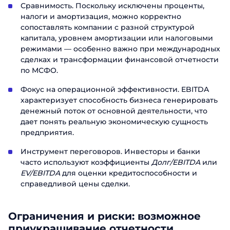
именно нашими продуктами. Один из
именно нашими продуктами. Один из
Сравнимость. Поскольку исключены проценты,
наших сотрудников свяжется с вами в
наших сотрудников свяжется с вами в
наших сотрудников свяжется с вами в
налоги и амортизация, можно корректно
Телефон
ближайшее время. Хорошего дня!
Email
ближайшее время. Хорошего дня!
ближайшее время. Хорошего дня!
сопоставлять компании с разной структурой
капитала, уровнем амортизации или налоговыми
режимами — особенно важно при международных
Должность
Отправить
сделках и трансформации финансовой отчетности
по МСФО.
Название компании
Фокус на операционной эффективности. EBITDA
характеризует способность бизнеса генерировать
денежный поток от основной деятельности, что
Отправить
дает понять реальную экономическую сущность
предприятия.
Инструмент переговоров. Инвесторы и банки
часто используют коэффициенты
Долг/EBITDA
или
EV/EBITDA
для оценки кредитоспособности и
справедливой цены сделки.
Ограничения и риски: возможное
приукрашивание отчетности