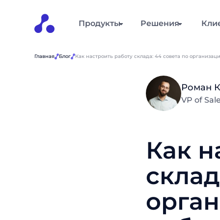
Продукты
Решения
Кли
Главная
Блог
Как настроить работу склада: 44 совета по организа
Роман 
VP of Sa
Как н
склад
орга