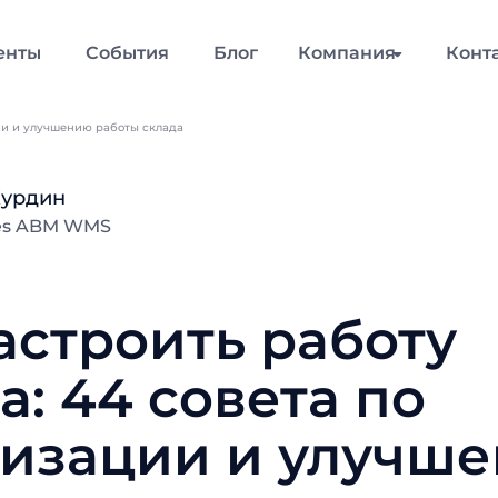
енты
События
Блог
Компания
Конт
ции и улучшению работы склада
Курдин
les ABM WMS
астроить работу
а: 44 совета по
низации и улучш