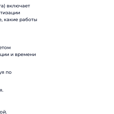
та) включает
атизации
е, какие работы
четом
ации и времени
уя по
я.
ой.