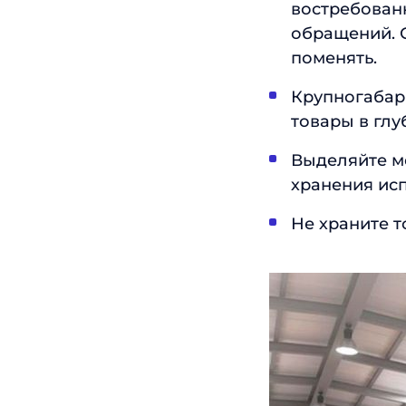
востребован
обращений. 
поменять.
Крупногабари
товары в глу
Выделяйте ме
хранения исп
Не храните т