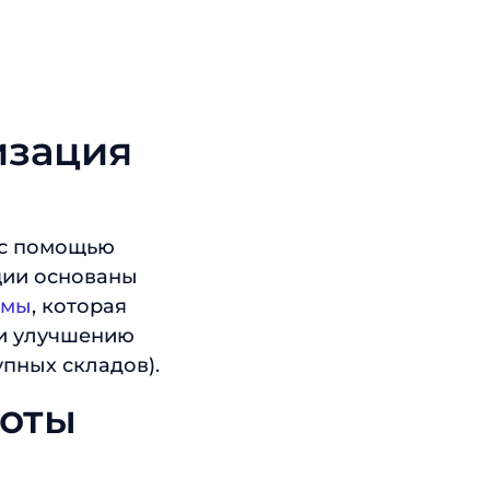
изация
 с помощью
ции основаны
емы
, которая
 и улучшению
упных складов).
боты