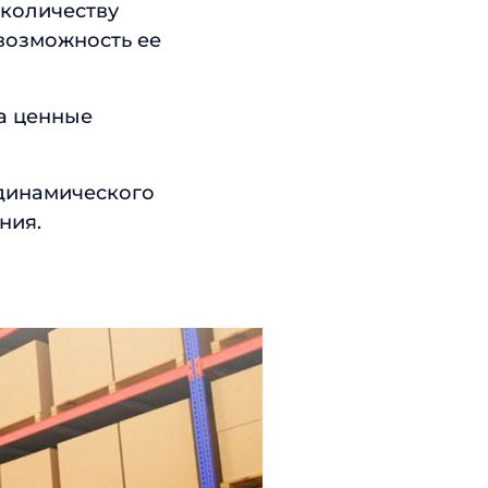
 количеству
возможность ее
 а ценные
 динамического
ния.