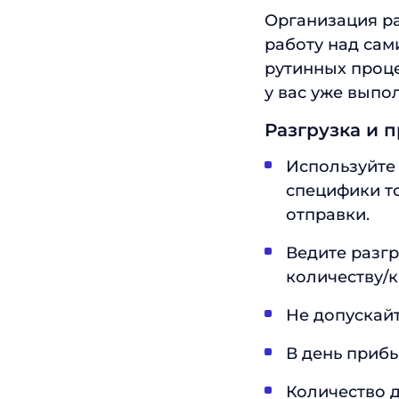
Организация ра
работу над сам
рутинных проце
у вас уже выпо
Разгрузка и 
Используйте 
специфики т
отправки.
Ведите разгр
количеству/к
Не допускайт
В день прибы
Количество д