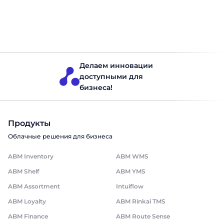
варто порівняти Uployal, Creatio та ABM Loyalty – третій
варіант, з яким працюю сам. Швидке порівняння: Uployal
vs Creatio Якщо у вас є дві хвилини, таблиця нижче дасть
Мерчандайзинг
Читать 8 минут
усю відповідь.Якщо маєте трохи більше […]
Делаем инновации
доступными для
бизнеса!
Продукты
Облачные решения для бизнеса
ABM Inventory
ABM WMS
ABM Shelf
ABM YMS
ABM Assortment
Intuiflow
ABM Loyalty
ABM Rinkai TMS
ABM Finance
ABM Route Sense