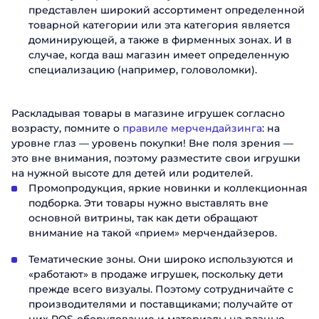
представлен широкий ассортимент определенной
товарной категории или эта категория является
Заказать пр
доминирующей, а также в фирменных зонах. И в
случае, когда ваш магазин имеет определенную
Заполните форму, чтобы узнать б
специализацию (например, головоломки).
Имя
Заказать
Раскладывая товары в магазине игрушек согласно
возрасту, помните о
правиле мерчендайзинга
: на
Фамилия
Поговорите с нашим экс
уровне глаз — уровень покупки! Вне поля зрения —
это вне внимания, поэтому разместите свои игрушки
Спасибо за о
Спасибо за о
на нужной высоте для детей или родителей.
Телефон
Имя
Спасибо за о
Промопродукция, яркие новинки и коллекционная
Мы ценим, что вы заинтересовались имен
Мы ценим, что вы заинтересовались имен
Мы ценим, что вы заинтересовались имен
подборка. Эти товары нужно выставлять вне
сотрудников свяжется с вами в бл
Email
Телефон
сотрудников свяжется с вами в бл
сотрудников свяжется с вами в бл
основной витрины, так как дети обращают
внимание на такой «прием» мерчендайзеров.
Должность
Тематические зоны. Они широко используются и
Отправ
«работают» в продаже игрушек, поскольку дети
прежде всего визуалы. Поэтому сотрудничайте с
Название компании
производителями и поставщиками; получайте от