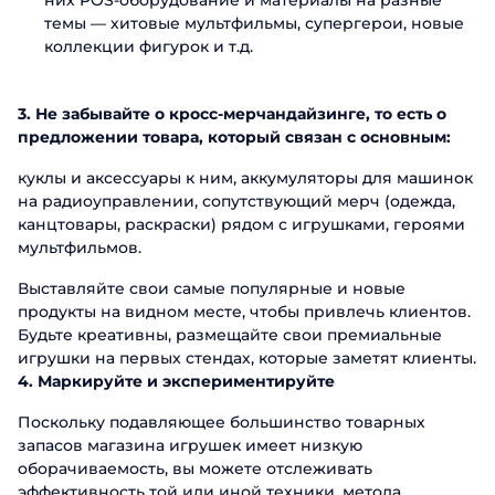
них POS-оборудование и материалы на разные
темы — хитовые мультфильмы, супергерои, новые
Отправ
коллекции фигурок и т.д.
3. Не забывайте о кросс-мерчандайзинге, то есть о
предложении товара, который связан с основным:
куклы и аксессуары к ним, аккумуляторы для машинок
на радиоуправлении, сопутствующий мерч (одежда,
канцтовары, раскраски) рядом с игрушками, героями
мультфильмов.
Выставляйте свои самые популярные и новые
продукты на видном месте, чтобы привлечь клиентов.
Будьте креативны, размещайте свои премиальные
игрушки на первых стендах, которые заметят клиенты.
4. Маркируйте и экспериментируйте
Поскольку подавляющее большинство товарных
запасов магазина игрушек имеет низкую
оборачиваемость, вы можете отслеживать
эффективность той или иной техники, метода