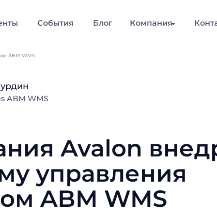
енты
События
Блог
Компания
Конт
адом ABM WMS
Курдин
les ABM WMS
ния Avalon внед
му управления
дом ABM WMS