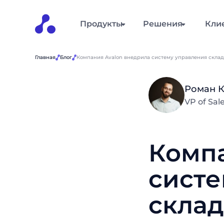
Продукты
Решения
Кли
Главная
Блог
Компания Avalon внедрила систему управления скл
Роман 
VP of Sa
Компа
систе
скла