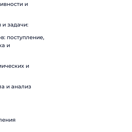
тивности и
и задачи:
в: поступление,
ка и
мических и
а и анализ
ления