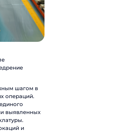
ле
едрение
жным шагом в
х операций.
 единого
ки выявленных
клатуры.
окаций и