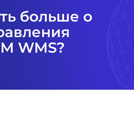
ать больше о
равления
BM WMS?
!