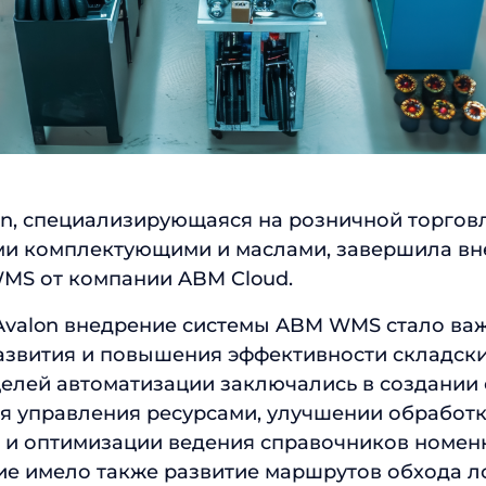
Отправить
on, специализирующаяся на розничной торгов
и комплектующими и маслами, завершила вн
MS от компании ABM Cloud.
Avalon внедрение системы ABM WMS стало ва
азвития и повышения эффективности складски
елей автоматизации заключались в создании
ля управления ресурсами, улучшении обработ
 и оптимизации ведения справочников номен
ие имело также развитие маршрутов обхода л