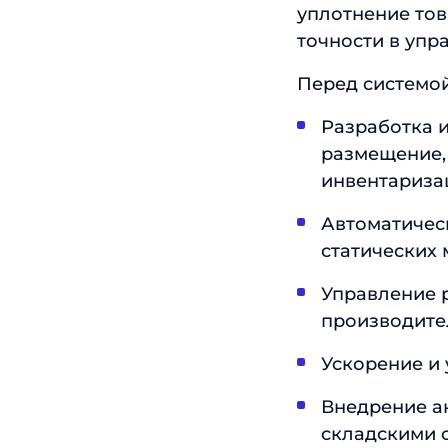
уплотнение тов
точности в упр
Перед системо
Разработка и
размещение, 
инвентариза
Автоматичес
статических 
Управление 
производите
Ускорение и
Внедрение а
складскими 