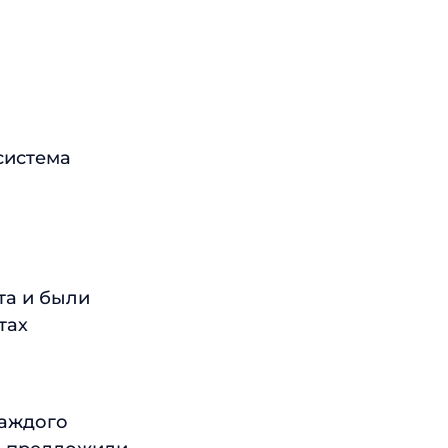
система
та и были
тах
каждого