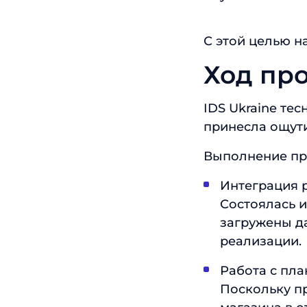
С этой целью н
Ход пр
IDS Ukraine те
принесла ощути
Выполнение про
Интеграция 
Состоялась и
загружены да
реализации.
Работа с пл
Поскольку п