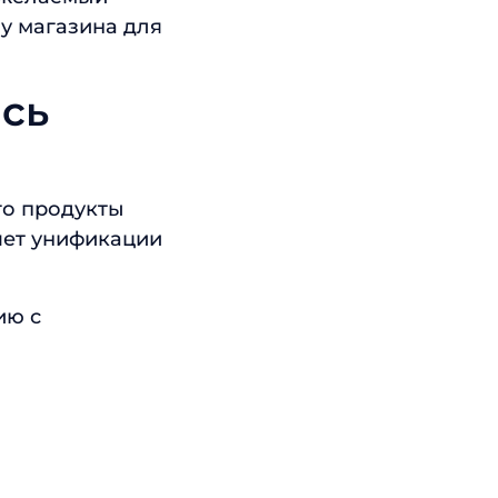
у магазина для
ась
его продукты
чет унификации
ию с