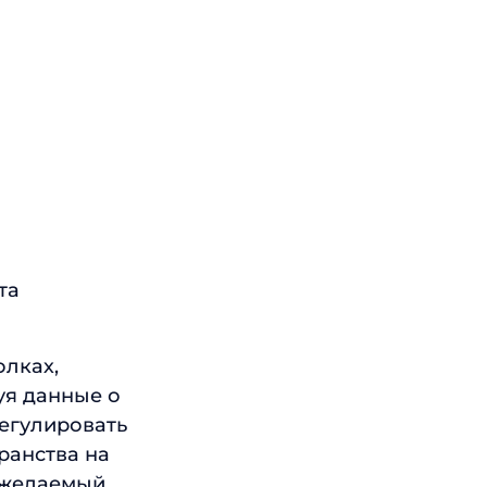
та
олках,
уя данные о
регулировать
ранства на
и желаемый