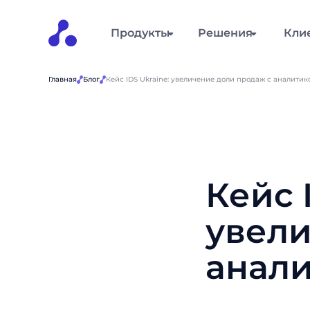
Продукты
Решения
Кли
Главная
Блог
Кейс IDS Ukraine: увеличение доли продаж с аналитик
Кейс 
увели
анали