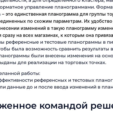
тдельности, а для определенного кластера, 
форматное управление планограммами. Форма
а
– это единственная планограмма для группы т
ъединенных по схожим параметрам. Их удобство
 внесении изменений в такую планограмму измен
сразу на всех магазинах, к которым она привяза
ы референсные и тестовые планограммы в п
тобы была возможность сравнить результаты в
планограммы были внесены изменения на осно
выданы для реализации на торговых точках.
еланной работы:
ффективности референсных и тестовых планог
али данные до и после ввода изменений в пла
женное командой реш