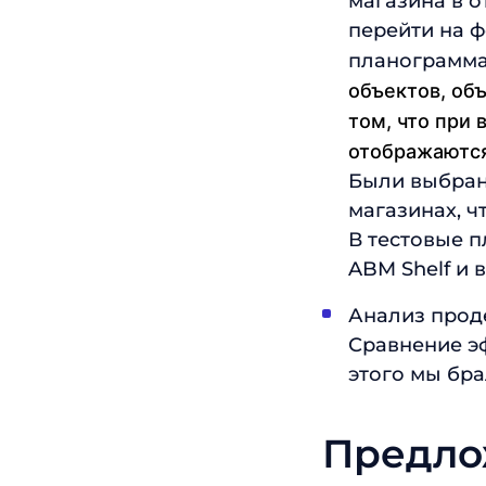
магазина в о
перейти на 
планограмм
объектов, об
том, что при
отображаются 
Были выбран
магазинах, ч
В тестовые 
ABM Shelf и 
Анализ прод
Сравнение э
этого мы бр
Предло