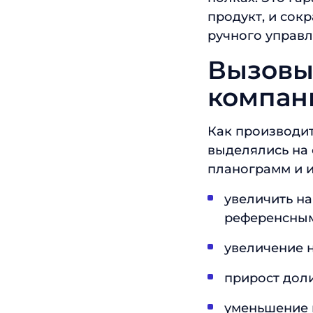
продукт, и сок
ручного управл
Вызовы,
компан
Как производит
выделялись на 
планограмм и и
увеличить на
референсны
увеличение 
прирост дол
уменьшение 