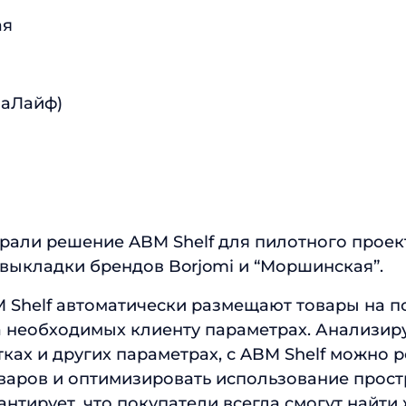
ая
ваЛайф)
брали решение ABM Shelf для пилотного проек
выкладки брендов Borjomi и “Моршинская”.
Shelf автоматически размещают товары на п
 необходимых клиенту параметрах. Анализир
тках и других параметрах, с ABM Shelf можно 
аров и оптимизировать использование прост
рантирует, что покупатели всегда смогут найт