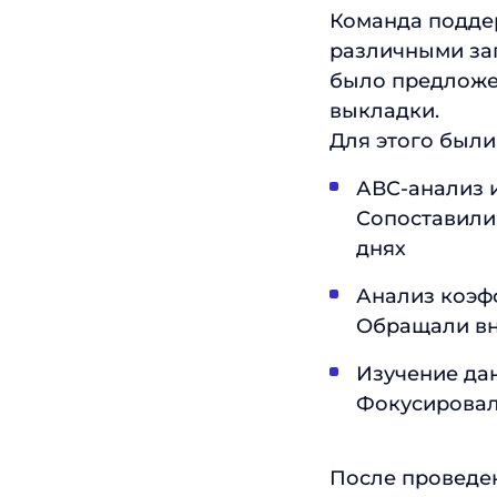
Команда поддер
различными зап
было предложе
выкладки.
Для этого был
АВС-анализ 
Сопоставили 
днях
Анализ коэф
Обращали вн
Изучение да
Фокусировал
После проведе