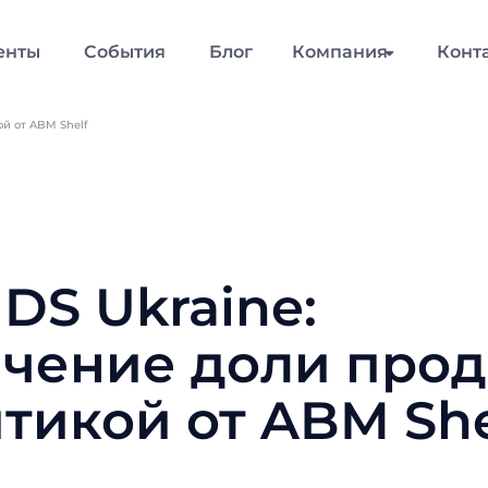
енты
События
Блог
Компания
Конт
ой от ABM Shelf
IDS Ukraine:
чение доли прод
тикой от ABM She