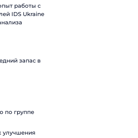
опыт работы с
ей IDS Ukraine
анализа
едний запас в
о по группе
к улучшения