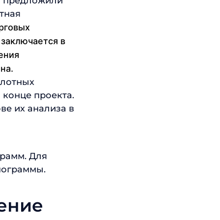
мы предложили
тная
орговых
 заключается в
ения
на.
илотных
 конце проекта.
ве их анализа в
рамм. Для
нограммы.
ение