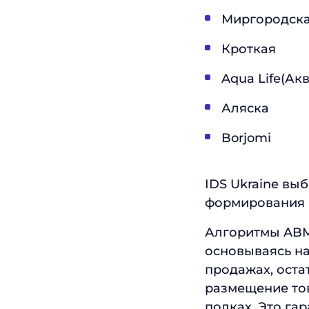
Миргородск
Кроткая
Aqua Life(Ак
Аляска
Borjomi
IDS Ukraine вы
формирования 
Алгоритмы ABM 
основываясь на
продажах, оста
размещение тов
полках. Это га