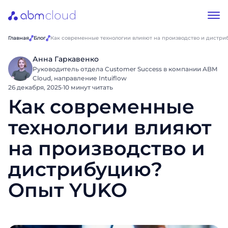
Главная
Блог
Как современные технологии влияют на производство и дистр
Анна Гаркавенко
Руководитель отдела Customer Success в компании ABM
Cloud, направление Intuiflow
26 декабря, 2025
·
10 минут читать
Как современные
технологии влияют
на производство и
дистрибуцию?
Опыт YUKO