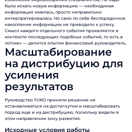
было искать новую информацию — необходимая
Заполните форму, чтобы узнать
больше о продуктах ABM Cloud
информация имелась, просто неправильно
интерпретировалась. Но само по себе беспорядочное
Заказать звонок
накопление информации не приводило к успеху.
Имя
Смысл каждого отдельного события проявляется в
Поговорите с нашим экспертом уже
контексте последующих подобных событий, то есть в
сегодня
Фамилия
потоке» — делится опытом финансовый руководитель.
Спасибо за обращение.
Спасибо за обращение.
Спасибо за обращение.
Масштабирование
Мы ценим, что вы заинтересовались
Имя
Мы ценим, что вы заинтересовались
Мы ценим, что вы заинтересовались
Телефон
на дистрибуцию для
именно нашими продуктами. Один из
именно нашими продуктами. Один из
именно нашими продуктами. Один из
наших сотрудников свяжется с вами в
наших сотрудников свяжется с вами в
наших сотрудников свяжется с вами в
Телефон
усиления
ближайшее время. Хорошего дня!
Email
ближайшее время. Хорошего дня!
ближайшее время. Хорошего дня!
результатов
Должность
Отправить
Руководство YUKO приняли решение не
останавливаться на достигнутом и масштабировать
Название компании
подход еще и на дистрибуцию, поскольку видели в
этом направлении зону развития.
Исходные условия работы
Отправить