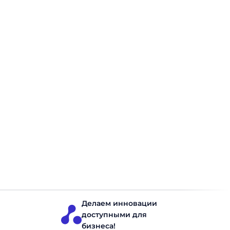
ABM Inventory + MCP-сервер: как AI-
агенты получают доступ к живым
данным о запасах
ABM Inventory теперь подключается к AI-агентам
напрямую. Актуальные данные о запасах, заказах и
прогнозах спроса — доступны в реальном времени, без
ручного экспорта. Что такое MCP-сервер и как он
работает с ABM Inventory Model Context Protocol (MCP) —
открытый стандарт от Anthropic для подключения AI-
Товарные запасы
Читать 3 минут
инструментов к операционным системам компании.
ABM Inventory теперь поддерживает MCP. Любой […]
Делаем инновации
доступными для
бизнеса!