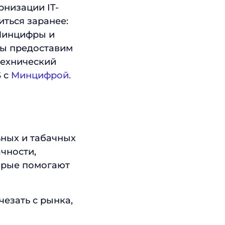
рнизации IT-
иться заранее:
 Минцифры и
мы предоставим
технический
S с
Минцифрой.
ьных и табачных
чности,
орые помогают
езать с рынка,