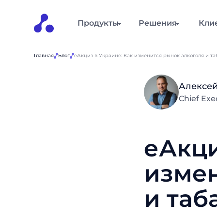
Продукты
Решения
Кли
Главная
Блог
еАкциз в Украине: Как изменится рынок алкоголя и та
Алексей
Chief Ex
еАкци
измен
и таб