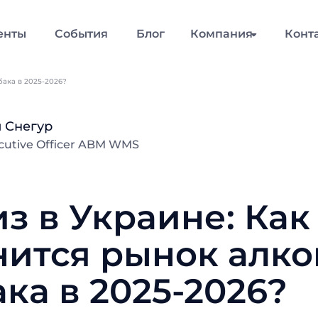
енты
События
Блог
Компания
Конт
бака в 2025-2026?
 Снегур
ecutive Officer ABM WMS
з в Украине: Как
ится рынок алко
ака в 2025-2026?