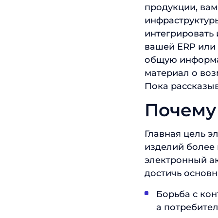
продукции, вам
инфраструктуры
интегрировать
вашей ERP или 
общую информац
материал о во
Пока рассказы
Почему
Главная цель э
изделий более 
электронный а
достичь основн
Борьба с кон
а потребите