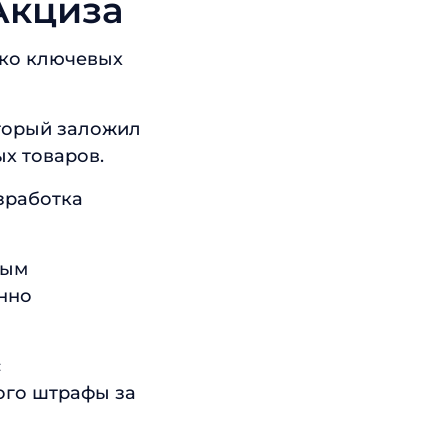
Акциза
ько ключевых
оторый заложил
х товаров.
зработка
ным
енно
с
ого штрафы за