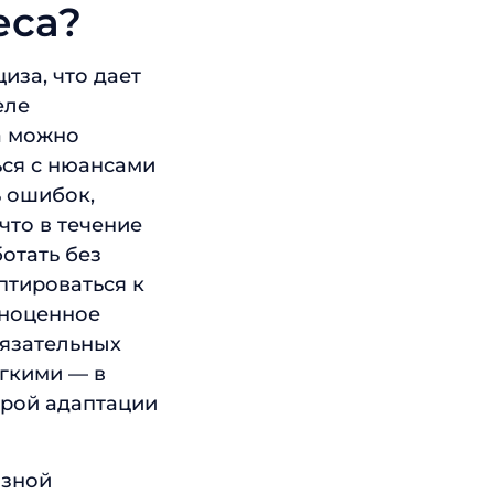
еса?
иза, что дает
еле
а можно
ься с нюансами
ь ошибок,
что в течение
отать без
птироваться к
лноценное
бязательных
гкими — в
трой адаптации
изной