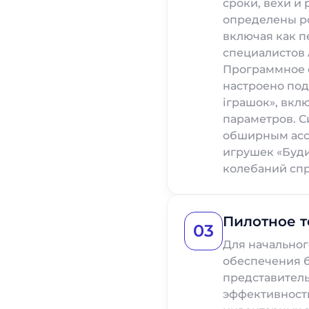
сроки, вехи и
определены ро
включая как п
специалистов 
Программное 
настроено по
іграшок», вкл
параметров. С
обширным асс
игрушек «Буди
колебаний спр
Пилотное 
03
Для начальног
обеспечения 
представитель
эффективност