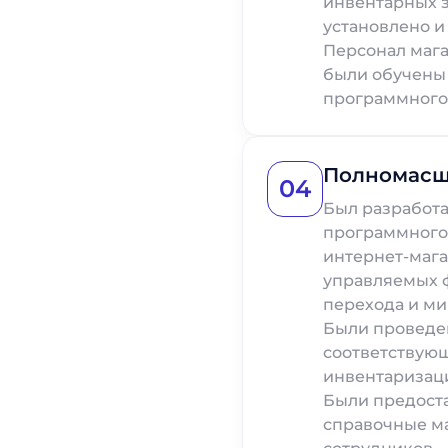
инвентарных 
установлено и
Персонал маг
были обучены
программного
Полномасш
04
Был разработа
программного 
интернет-мага
управляемых ф
перехода и м
Были проведе
соответствую
инвентаризаци
Были предоста
справочные ма