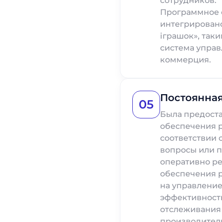
сотрудников.
Программное 
интегрирован
іграшок», таки
система управ
коммерция.
Постоянна
05
Была предост
обеспечения 
соответствии
вопросы или 
оперативно р
обеспечения р
на управление
эффективность
отслеживания
производител