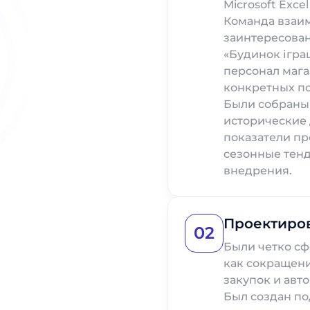
Microsoft Exce
Команда взаи
заинтересова
«Будинок ігра
персонал мага
конкретных по
Были собраны
исторические 
показатели пр
сезонные тен
внедрения.
Проектиро
02
Были четко с
как сокращен
закупок и авт
Был создан п