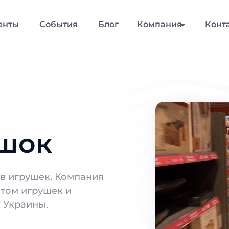
енты
События
Блог
Компания
Конт
ашок
в игрушек. Компания
том игрушек и
 Украины.