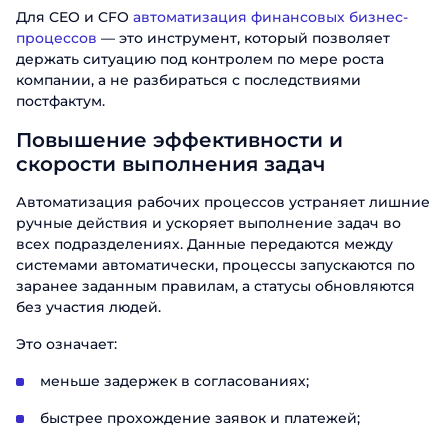
Для CEO и CFO
автоматизация финансовых бизнес-
процессов
— это инструмент, который позволяет
держать ситуацию под контролем по мере роста
компании, а не разбираться с последствиями
постфактум.
Повышение эффективности и
скорости выполнения задач
Автоматизация рабочих процессов устраняет лишние
ручные действия и ускоряет выполнение задач во
всех подразделениях. Данные передаются между
системами автоматически, процессы запускаются по
заранее заданным правилам, а статусы обновляются
без участия людей.
Это означает:
меньше задержек в согласованиях;
быстрее прохождение заявок и платежей;