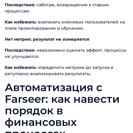
Последствия:
саботаж, возвращение к старым
процессам.
Как избежать:
вовлекать ключевых пользователей на
этапе проектирования и обучения.
Нет метрик: результат не измеряется
Последствия:
невозможно оценить эффект, процессы
не улучшаются.
Как избежать:
определить метрики до запуска и
регулярно анализировать результаты.
Автоматизация с
Farseer: как навести
порядок в
финансовых