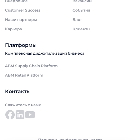
Внедрение
Вакансии
Customer Success
События
Наши партнеры
Блог
Карьера
Клиенты
Платформы
Комплексная диджитализация бизнеса
ABM Supply Chain Platform
ABM Retail Platform
Контакты
Свяжитесь с нами
Политика конфиденциальности