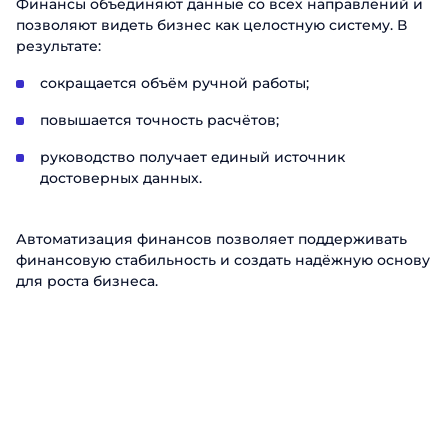
Финансы объединяют данные со всех направлений и
позволяют видеть бизнес как целостную систему. В
результате:
сокращается объём ручной работы;
повышается точность расчётов;
руководство получает единый источник
достоверных данных.
Автоматизация финансов позволяет поддерживать
финансовую стабильность и создать надёжную основу
для роста бизнеса.