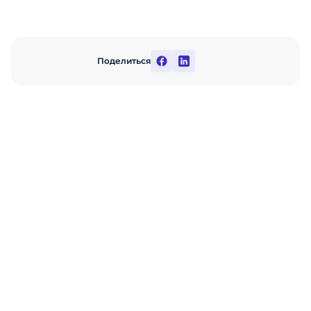
автоматизацию бизнес-
процессов без разработки?
Да, современные low-code и no-code решения
Поделиться
позволяют автоматизировать многие процессы
без написания кода.
Автоматизировать
процессы бизнеса