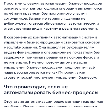
Простыми словами, автоматизация бизнес-процессов
означает, что повторяющиеся операции выполняются
по чётким правилам без постоянного участия
сотрудников. Заявки не теряются, данные не
дублируются, статусы обновляются автоматически, а
ответственные видят картину в реальном времени.
В современных компаниях автоматизация систем в
управлении бизнес-процессами становится основой
масштабирования. Она позволяет руководителям
видеть финансовые и операционные показатели без
задержек и принимать решения на основе фактов, а
не интуиции. Именно поэтому автоматизация
управления бизнес-процессами предприятия всё
чаще рассматривается не как IT-проект, а как
стратегический инструмент управления бизнесом.
Что происходит, если не
автоматизировать бизнес-процессы
Отсутствие автоматизации редко выглядит как прямая
проблема. Последствия проявляются постепенно и