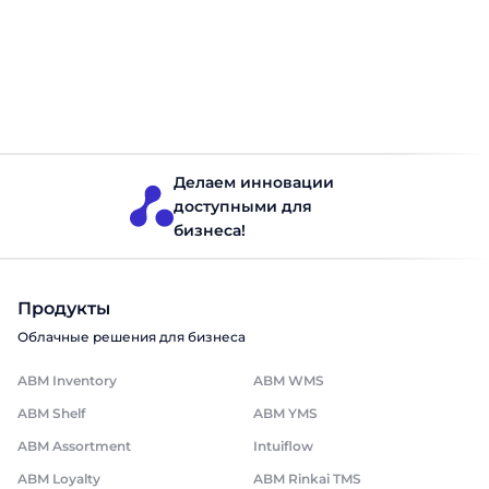
Odoo — одна из наиболее популярных открытых ERP-
платформ в мире: более 12 миллионов пользователей,
модульная архитектура, бесплатная Community-версия.
Но в определённый момент роста бизнес сталкивается
с вопросами, на которые Odoo отвечает лишь частично:
как консолидировать отчётность по группе компаний?
Финансы
Читать 10 минут
Как построить сценарный бюджет и сравнить его с
фактом в реальном времени? Как контролировать Cash
Flow […]
Делаем инновации
доступными для
бизнеса!
Продукты
Облачные решения для бизнеса
ABM Inventory
ABM WMS
ABM Shelf
ABM YMS
ABM Assortment
Intuiflow
ABM Loyalty
ABM Rinkai TMS