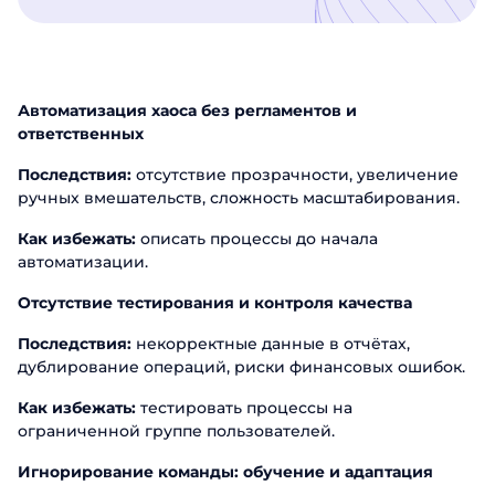
Автоматизация хаоса без регламентов и
ответственных
Последствия:
отсутствие прозрачности, увеличение
ручных вмешательств, сложность масштабирования.
Как избежать:
описать процессы до начала
автоматизации.
Отсутствие тестирования и контроля качества
Последствия:
некорректные данные в отчётах,
дублирование операций, риски финансовых ошибок.
Как избежать:
тестировать процессы на
ограниченной группе пользователей.
Игнорирование команды: обучение и адаптация