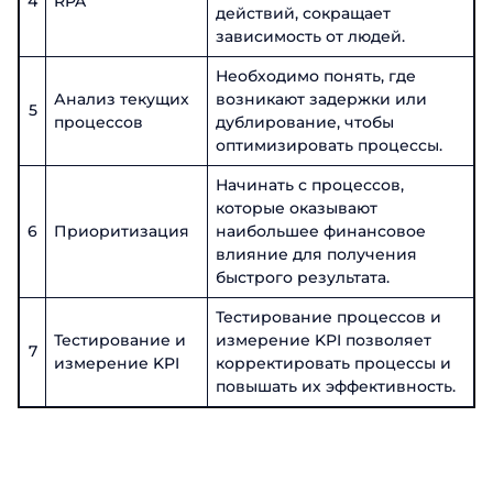
4
RPA
действий, сокращает
Спасибо за обращение.
Спасибо за обращение.
Спасибо за обращение.
зависимость от людей.
Мы ценим, что вы заинтересовались
Имя
Телефон
Мы ценим, что вы заинтересовались
Мы ценим, что вы заинтересовались
именно нашими продуктами. Один из
Необходимо понять, где
именно нашими продуктами. Один из
именно нашими продуктами. Один из
наших сотрудников свяжется с вами в
Анализ текущих
возникают задержки или
наших сотрудников свяжется с вами в
наших сотрудников свяжется с вами в
5
Телефон
Email
ближайшее время. Хорошего дня!
процессов
дублирование, чтобы
ближайшее время. Хорошего дня!
ближайшее время. Хорошего дня!
оптимизировать процессы.
Должность
Начинать с процессов,
Отправить
которые оказывают
6
Приоритизация
наибольшее финансовое
Название компании
влияние для получения
быстрого результата.
Тестирование процессов и
Отправить
Тестирование и
измерение KPI позволяет
7
измерение KPI
корректировать процессы и
повышать их эффективность.