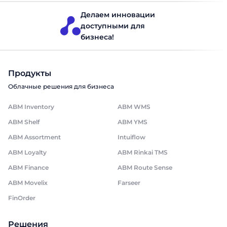
Отправить
Делаем инновации
доступными для
бизнеса!
Продукты
Облачные решения для бизнеса
ABM Inventory
ABM WMS
ABM Shelf
ABM YMS
ABM Assortment
Intuiflow
ABM Loyalty
ABM Rinkai TMS
ABM Finance
ABM Route Sense
ABM Movelix
Farseer
FinOrder
Решения