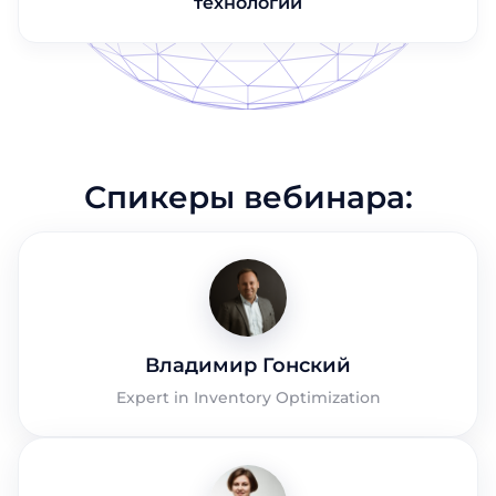
технологий
Название компании
Название компании
Отправить
Должность
Должность
Отправить
Отправить
Спикеры вебинара:
Владимир Гонский
Expert in Inventory Optimization