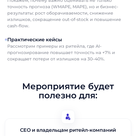
Покажем, почему важно оценивать не только
точность прогноза (WMAPE, MAPE), но и бизнес-
результаты: рост оборачиваемости, снижение
излишков, сокращение out-of-stock и повышение
cash-flow.
Практические кейсы
Рассмотрим
примеры
из
ритейла
,
где
AI-
прогнозирование
повышает
точность
на
+7% и
сокращает
потери
от
излишков
на
30–40%.
Мероприятие будет
полезно для:
CEO и владельцам ритейл-компаний