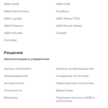
ABM Shelf
ABM YMS
ABM Assortment
Intuiflow
ABM Loyalty
ABM Rinkai TMS
ABM Finance
ABM Route Sense
ABM Movelix
Farseer
FinOrder
Решения
Автоматизация и управление
Запасы в ритейле
Запасы на производстве
Мерчандайзинг
Складская логистика
Ассортимент
Транспортная логистика
Лояльность
Дарксторы
Финансы
Торговые агенты и B2B e-
commerce