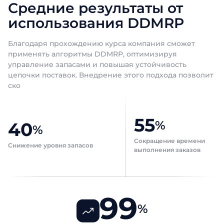
Должность
Должность
Средние результаты от
Должность
использования DDMRP
Название компании
Название компании
Благодаря прохождению курса компания сможет
Отправить
применять алгоритмы DDMRP, оптимизируя
управление запасами и повышая устойчивость
Отправить
Отправить
цепочки поставок. Внедрение этого подхода позволит
ско
55
%
40
%
Сокращение времени
Снижение уровня запасов
выполнения заказов
99
%