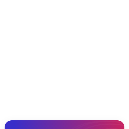
Елена Ломакина
Коммерческий директор
«Спасибо вам за ряд важных доработок,
которые вы сделали для нас. Самое
главное, что я могу выделить, это
интеграция данных из сторчеков в отчеты
о представленности, в котором в
результате появилась информация об out
of stock. Это было важно для нас, а теперь
и очень удобно».