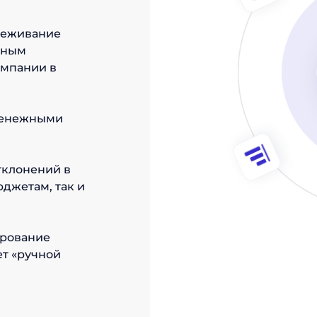
леживание
зным
омпании в
денежными
тклонений в
джетам, так и
ирование
ет «ручной