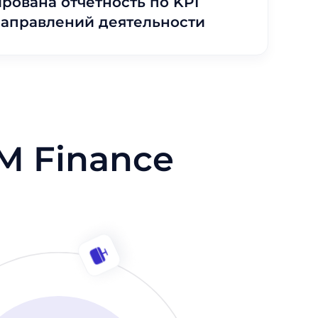
рована отчетность по KPI
направлений деятельности
M Finance