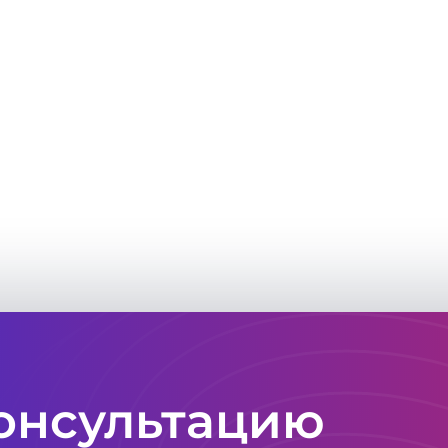
Олег Горошко
Руководитель департамента бюджетирования и управленческой отчетности
 результате проекта мы получили современную сист
рования, удовлетворяющую все потребности пред
остоянно растут. «Мрия Агрохолдинг» выражает бла
ой команде ABM Finance, которая помогла нам в до
мых результатов. Будем рады дальнейшему сотрудн
онсультацию