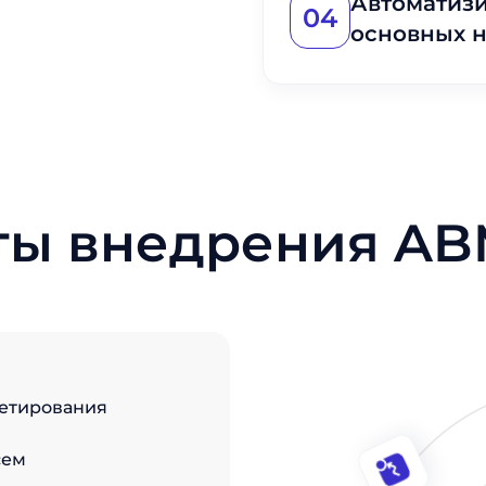
Автоматизи
04
основных 
ты внедрения AB
етирования
сем