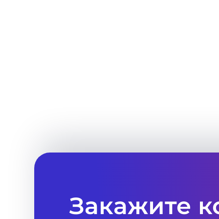
«В
бюджети
которые п
проектн
необходи
Закажите к