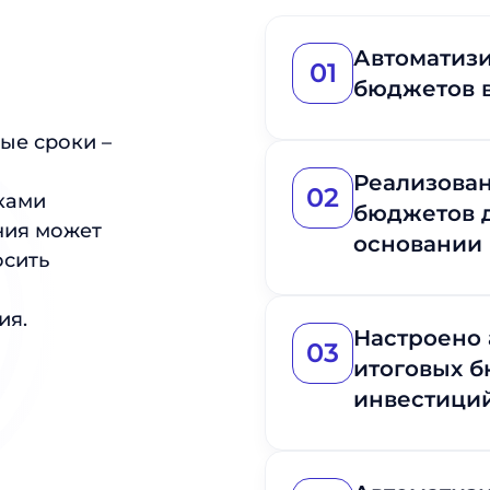
Автоматиз
01
бюджетов 
ые сроки –
Реализова
02
ками
бюджетов 
ния может
основании 
осить
ия.
Настроено
03
итоговых 
инвестиций 