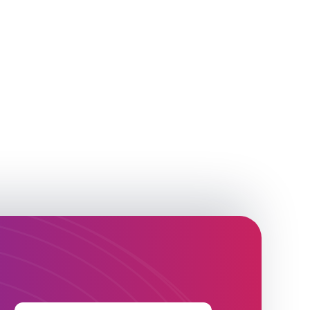
ему
приятия,
годарность
стижении
ичеству!»