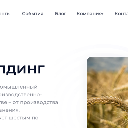
енты
События
Блог
Компания
Конт
лдинг
промышленный
оизводственно-
ве – от производства
анения,
ует шестым по