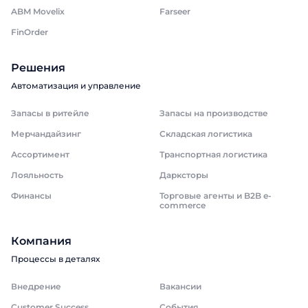
ABM Movelix
Farseer
FinOrder
Решения
Автоматизация и управление
Заказать звонок
Запасы в ритейле
Запасы на производстве
Поговорите с нашим экспертом уже
Мерчандайзинг
Складская логистика
сегодня
Спасибо за обращение.
Спасибо за обращение.
Ассортимент
Транспортная логистика
Имя
Лояльность
Дарксторы
Мы ценим, что вы заинтересовались
Мы ценим, что вы заинтересовались
именно нашими продуктами. Один из
именно нашими продуктами. Один из
Финансы
Торговые агенты и B2B e-
commerce
наших сотрудников свяжется с вами в
наших сотрудников свяжется с вами в
Телефон
ближайшее время. Хорошего дня!
ближайшее время. Хорошего дня!
Компания
Процессы в деталях
Отправить
Внедрение
Вакансии
Customer Success
События