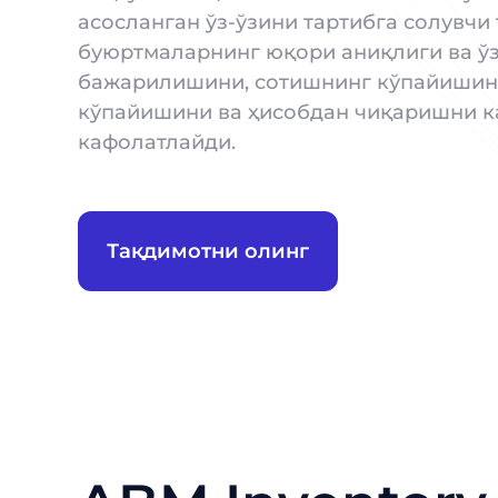
асосланган ўз-ўзини тартибга солувчи
буюртмаларнинг юқори аниқлиги ва ўз
бажарилишини, сотишнинг кўпайишин
кўпайишини ва ҳисобдан чиқаришни 
кафолатлайди.
Тақдимотни олинг
Маҳсулотларими
Маҳсулотларими
Маҳсулотларими
Маҳсулотларими
Исм
Исм
Исм
тез 
тез 
ор
ор
Телефон
Телефон
Лавозим
Лавозим