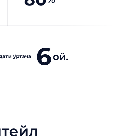
6
ой.
дати ўртача
итейл