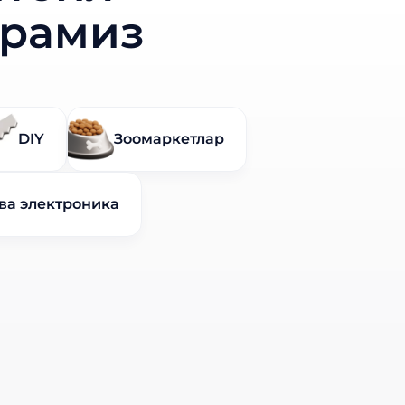
ерамиз
DIY
Зоомаркетлар
ва электроника