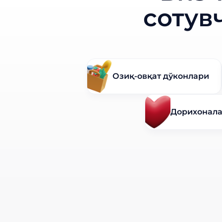
сотув
Озиқ-овқат дўконлари
Дорихонал