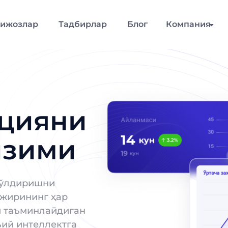
ижозлар
Тадбирлар
Блог
Компания
цияни
изими
 тўлдиришни
нжирининг ҳар
и таъминлайдиган
ъий интеллектга