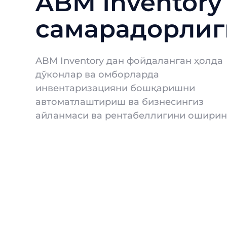
ABM Inventory
самарадорлиг
ABM Inventory дан фойдаланган ҳолда
дўконлар ва омборларда
инвентаризацияни бошқаришни
автоматлаштириш ва бизнесингиз
айланмаси ва рентабеллигини оширинг