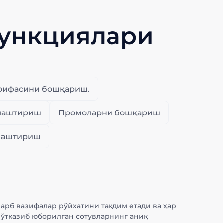
функциялари
тоифасини бошқариш.
алаштириш
Промоларни бошқариш
тлаштириш
арб вазифалар рўйхатини тақдим етади ва ҳар
 ўтказиб юборилган сотувларнинг аниқ