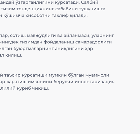
қандай ўзгарганлигини кўрсатади. Салбий
, тизим тенденциянинг сабабини тушунишга
н қўшимча ҳисоботни таклиф қилади.
лар, сотиш, мавжудлиги ва айланмаси, уларнинг
нингдек тизимдан фойдаланиш самарадорлиги
илган буюртмаларнинг аниқлигини ҳар
ил қилиш.
й таъсир кўрсатиши мумкин бўлган муаммоли
бор қаратиш имконини берувчи инвентаризация
ҳлилий кўриб чиқиш.