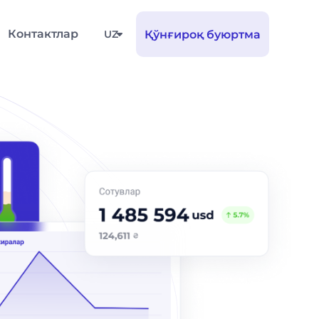
Контактлар
UZ
Қўнғироқ буюртма