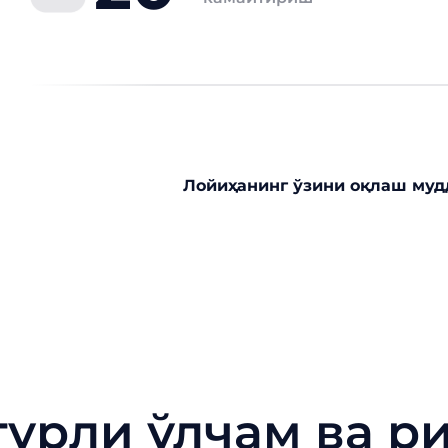
Лойиҳанинг ўзини оқлаш муд
турли ўлчам ва р