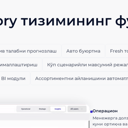
ory тизимининг 
ив талабни прогнозлаш
Авто буюртма
Fresh 
птималлаштириш
Кўп сценарийли мавсумий реж
 BI модули
Ассортиментни айланишини автома
Операцион
Менежерга долз
куни ортиқча ва