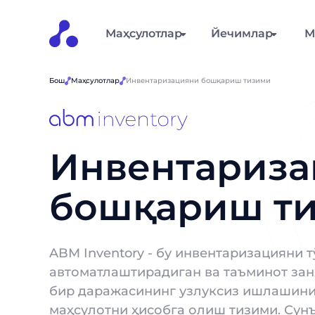
Маҳсулотлар
Йечимлар
М
Бош
Маҳсулотлар
Инвентаризацияни бошқариш тизими
Инвентариза
бошқариш т
ABM Inventory - бу инвентаризацияни
автоматлаштирадиган ва таъминот за
бир даражасининг узлуксиз ишлашин
маҳсулотни ҳисобга олиш тизими. Сун