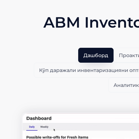
ABM Invent
Дашборд
Проакт
Кўп даражали инвентаризацияни о
Аналитик