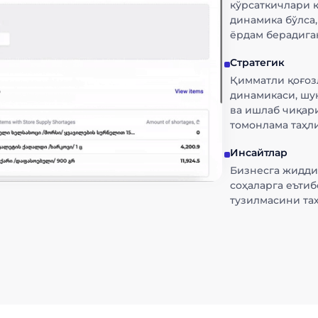
кўрсаткичлари 
динамика бўлса
ёрдам берадига
Стратегик
Қимматли қоғоз
динамикаси, шу
ва ишлаб чиқар
томонлама таҳл
Инсайтлар
Бизнесга жидди
соҳаларга еъти
тузилмасини та