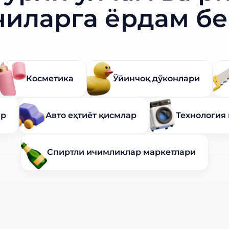
чиларга ёрдам б
Косметика
Ўйинчоқ дўконлари
ар
Авто еҳтиёт қисмлар
Технология 
Спиртли ичимликлар маркетлари