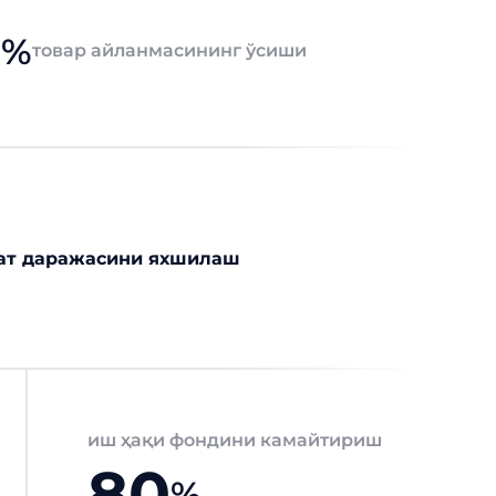
0
%
товар айланмасининг ўсиши
ат даражасини яхшилаш
иш ҳақи фондини камайтириш
80
%