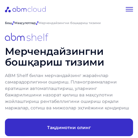
Бош
Маҳсулотлар
Мерчендайзингни бошқариш тизими
Мерчендайзингни
бошқариш тизими
ABM Shelf билан мерчандайзинг жараёнлар
самарадорлигини ошириш. Планограммаларни
яратишни автоматлаштириш, уларнинг
бажарилишини назорат қилиш ва маҳсулотни
жойлаштириш рентабеллигини ошириш орқали
маржалар, сотиш ва мижозлар эҳтиёжини қондириш
Тақдимотни олинг