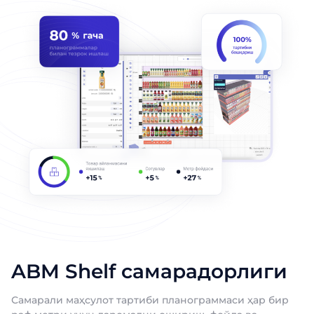
ABM Shelf самарадорлиги
Самарали маҳсулот тартиби планограммаси ҳар бир