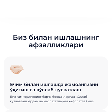
Биз билан ишлашнинг
афзалликлари
Ечим билан ишлашда жамоангизни
ўқитиш ва қўллаб-қувватлаш
Биз ҳамкорликнинг барча босқичларида қўллаб-
қувватлаш, ёрдам ва маслаҳатларни кафолатлаймиз