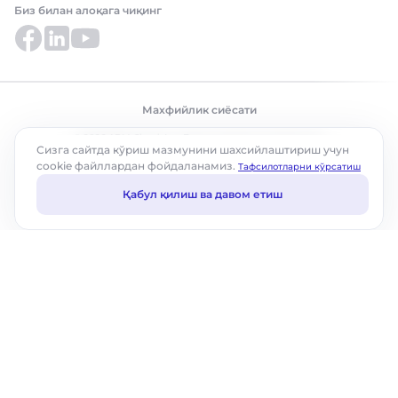
Биз билан алоқага чиқинг
Махфийлик сиёсати
© 2026 ABM Cloud, Inc. Барча ҳуқуқлар ҳимояланган
Сизга сайтда кўриш мазмунини шахсийлаштириш учун
сookie файллардан фойдаланамиз.
Tафсилотларни кўрсатиш
Қабул қилиш ва давом етиш