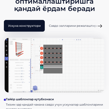
оптималлаштиришга
қандай ёрдам беради
Ускуна конструктори
Савдо залларини режалаштириш
Тайёр шаблонлар кутубхонаси
Тизим ҳар қандай чакана савдо учун ускуналар шаблонларини
амалга оширади