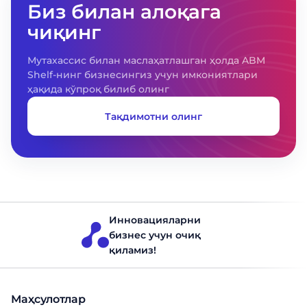
Биз билан алоқага
чиқинг
Мутахассис билан маслаҳатлашган ҳолда ABM
Shelf-нинг бизнесингиз учун имкониятлари
ҳақида кўпроқ билиб олинг
Тақдимотни олинг
Инновацияларни
бизнес учун очиқ
қиламиз!
Маҳсулотлар