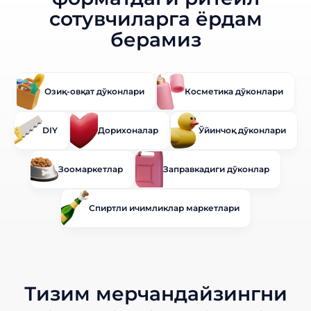
сотувчиларга ёрдам
берамиз
Озиқ-овқат дўконлари
Косметика дўконлари
DIY
Дорихоналар
Ўйинчоқ дўконлари
Зоомаркетлар
Заправкадиги дўконлар
Спиртли ичимликлар маркетлари
Тизим мерчандайзингни