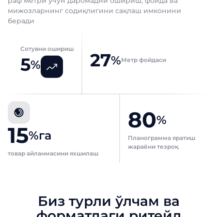
раф метри учун даромадни ошириш, фойда ва
мижозларнинг содиқлигини сақлаш имконини
беради
Сотувни ошириш
27
%
5
Метр фойдаси
%
80
%
15
%га
Планограмма яратиш
жараёни тезроқ
товар айланмасини яхшилаш
Биз турли ўлчам ва
форматдаги ритейл