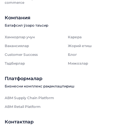
commerce
Компания
Батафсил ўзаро таъсир
Хамкорлар учун
Карера
Вакансиялар
Жорий етиш
Customer Success
Блог
Тадбирлар
Мижозлар
Платформалар
Бизнесни комплекс рақамлаштириш
ABM Supply Chain Platform
ABM Retail Platform
Контактлар