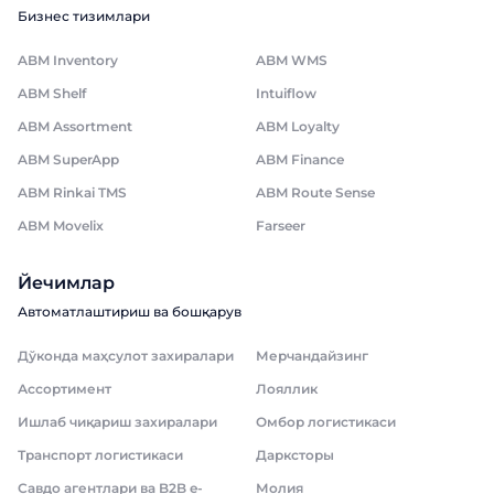
Бизнес тизимлари
ABM Inventory
ABM WMS
ABM Shelf
Intuiflow
ABM Assortment
ABM Loyalty
ABM SuperApp
ABM Finance
ABM Rinkai TMS
ABM Route Sense
ABM Movelix
Farseer
Йечимлар
Автоматлаштириш ва бошқарув
Дўконда маҳсулот захиралари
Мерчандайзинг
Ассортимент
Лояллик
Ишлаб чиқариш захиралари
Омбор логистикаси
Транспорт логистикаси
Дарксторы
Савдо агентлари ва B2B e-
Молия