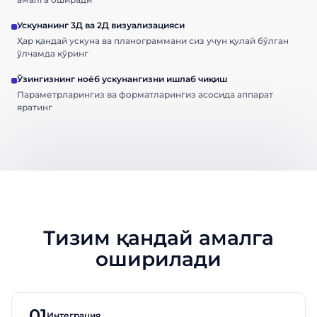
Ускунанинг 3Д ва 2Д визуализацияси
Ҳар қандай ускуна ва планограммани сиз учун қулай бўлган
ўлчамда кўринг
Ўзингизнинг ноёб ускунангизни ишлаб чиқиш
Параметрларингиз ва форматларингиз асосида аппарат
яратинг
Тизим қандай амалга
Тақдимотга буюртма
Тақдимотга буюртма
беринг
беринг
оширилади
ABM Shelf ҳақида кўпроқ билиб олинг
ABM Shelf ҳақида кўпроқ билиб олинг
01
Интеграция