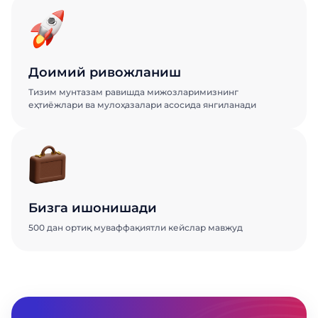
Доимий ривожланиш
Тизим мунтазам равишда мижозларимизнинг
еҳтиёжлари ва мулоҳазалари асосида янгиланади
Бизга ишонишади
500 дан ортиқ муваффақиятли кейслар мавжуд